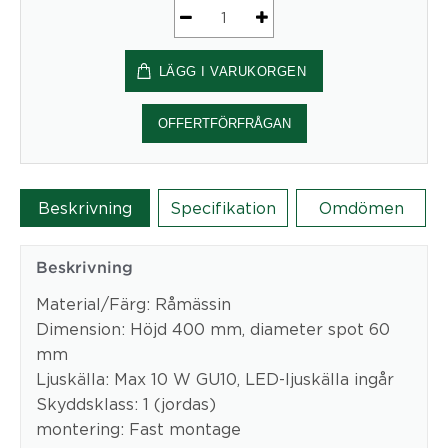
Spot
Stav
LÄGG I VARUKORGEN
mängd
OFFERTFÖRFRÅGAN
Beskrivning
Specifikation
Omdömen
Beskrivning
Material/Färg: Råmässin
Dimension: Höjd 400 mm, diameter spot 60
mm
Ljuskälla: Max 10 W GU10, LED-ljuskälla ingår
Skyddsklass: 1 (jordas)
montering: Fast montage