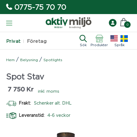
0775-75 70 70
0
Privat
Företag
Sök
Produkter
Språk
/
/
Hem
Belysning
Spotlights
Spot Stav
7 750
Kr
inkl. moms
Frakt:
Schenker alt. DHL
Leveranstid:
4-6 veckor