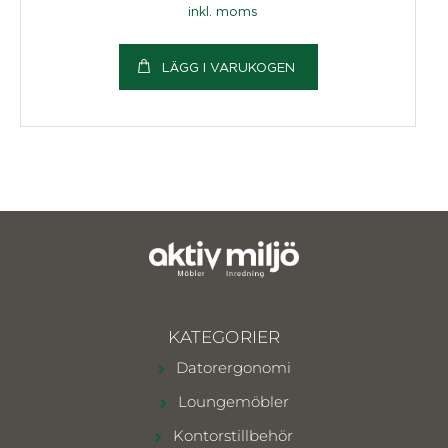
inkl. moms
LÄGG I VARUKOGEN
KATEGORIER
Datorergonomi
Loungemöbler
Kontorstillbehör