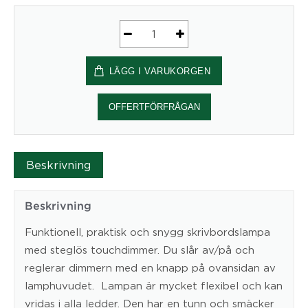
Lissabon
LED
LÄGG I VARUKORGEN
arbetslampa,
sv.
-
OFFERTFÖRFRÅGAN
Matting
AB
mängd
Beskrivning
Beskrivning
Funktionell, praktisk och snygg skrivbordslampa
med steglös touchdimmer. Du slår av/på och
reglerar dimmern med en knapp på ovansidan av
lamphuvudet. Lampan är mycket flexibel och kan
vridas i alla ledder. Den har en tunn och smäcker