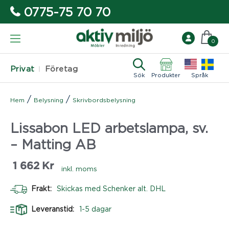
0775-75 70 70
0
Privat
Företag
Sök
Produkter
Språk
/
/
Hem
Belysning
Skrivbordsbelysning
Lissabon LED arbetslampa, sv.
– Matting AB
1 662
Kr
inkl. moms
Frakt:
Skickas med Schenker alt. DHL
Leveranstid:
1-5 dagar