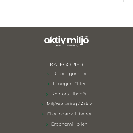
KATEGORIER
Datorergonomi
Loungemöbler
Kontorstillbehör
Miljösortering / Arkiv
El och datortillbehör
Ergonomi i bilen