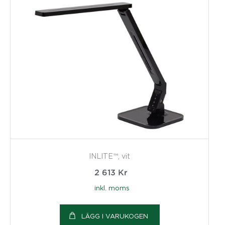
INLITE™, vit
2 613
Kr
inkl. moms
LÄGG I VARUKOGEN