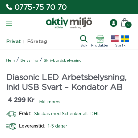
0775-75 70 70
0
Privat
Företag
Sök
Produkter
Språk
/
/
Hem
Belysning
Skrivbordsbelysning
Diasonic LED Arbetsbelysning,
inkl USB Svart – Kondator AB
4 299
Kr
inkl. moms
Frakt:
Skickas med Schenker alt. DHL
Leveranstid:
1-5 dagar