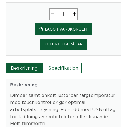
Diasonic
LED
LÄGG I VARUKORGEN
Arbetsbelysning,
inkl
USB
OFFERTFÖRFRÅGAN
Svart
-
Kondator
Beskrivning
Specifikation
AB
mängd
Beskrivning
Dimbar samt enkelt justerbar färgtemperatur
med touchkontroller ger optimal
arbetsplatsbelysning. Försedd med USB uttag
för laddning av mobiltelefon eller liknande.
Helt flimmerfri.