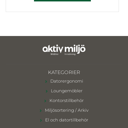
KATEGORIER
Datorergonomi
Loungemöbler
Kontorstillbehör
Miljösortering / Arkiv
El och datortillbehör