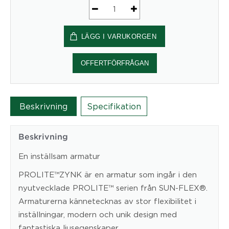
PROLITE™ZYNK,
vit
LÄGG I VARUKORGEN
mängd
OFFERTFÖRFRÅGAN
Beskrivning
Specifikation
Beskrivning
En inställsam armatur
PROLITE™ZYNK är en armatur som ingår i den
nyutvecklade PROLITE™ serien från SUN-FLEX®.
Armaturerna kännetecknas av stor flexibilitet i
inställningar, modern och unik design med
fantastiska ljusegenskaper.