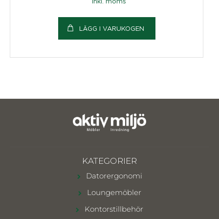
inkl. moms
LÄGG I VARUKOGEN
KATEGORIER
Datorergonomi
Loungemöbler
Kontorstillbehör