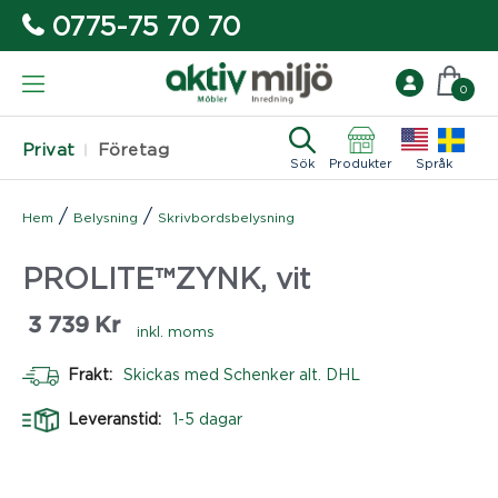
0775-75 70 70
0
Privat
Företag
Sök
Produkter
Språk
/
/
Hem
Belysning
Skrivbordsbelysning
PROLITE™ZYNK, vit
3 739
Kr
inkl. moms
Frakt:
Skickas med Schenker alt. DHL
Leveranstid:
1-5 dagar