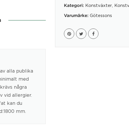
Konstväxter
,
Konstv
Kategori:
Götessons
Varumärke:
n
av alla publika
 minimalt med
 krävs några
vid allergier.
fat kan du
jd:1800 mm.