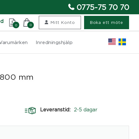
0775-75 70 70
nd
Mitt Konto
Boka ett möte
0
0
Varumärken
Inredningshjälp
:1800 mm
Leveranstid:
2-5 dagar