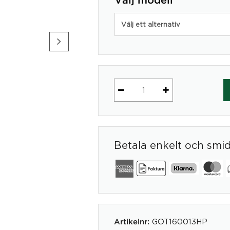
Välj modell
Välj ett alternativ
Konstväxt
Bambu
H:1800
mm
Betala enkelt och smi
mängd
GOT160013HP
Artikelnr: