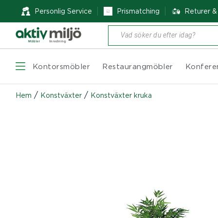
Personlig Service
Prismatching
Returer 
Produktsökning
Kontorsmöbler
Restaurangmöbler
Konfere
/
/
Hem
Konstväxter
Konstväxter kruka