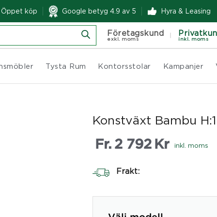
& Öppet köp
Google betyg 4.9 av 5
Hyra & Leasing
Företagskund
Privatku
exkl. moms
inkl. moms
nsmöbler
Tysta Rum
Kontorsstolar
Kampanjer
Konstväxt Bambu H
Fr.
2 792
Kr
inkl. moms
Frakt: