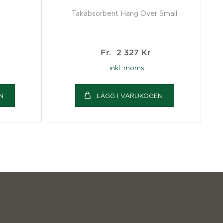
Takabsorbent Hang Over Small
Fr.
2 327
Kr
inkl. moms
N
LÄGG I VARUKOGEN