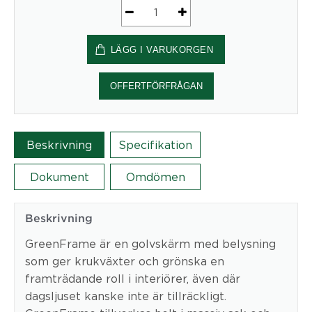
GreenFrame
golvskärm
LÄGG I VARUKORGEN
mängd
OFFERTFÖRFRÅGAN
Beskrivning
Specifikation
Dokument
Omdömen
Beskrivning
GreenFrame är en golvskärm med belysning
som ger krukväxter och grönska en
framträdande roll i interiörer, även där
dagsljuset kanske inte är tillräckligt.