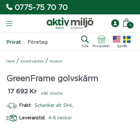
0775-75 70 70
0
Privat
Företag
Sök
Produkter
Språk
/
/
Hem
Konstväxter
Krukor
GreenFrame golvskärm
17 692
Kr
inkl. moms
Frakt:
Schenker alt. DHL
Leveranstid:
4-6 veckor