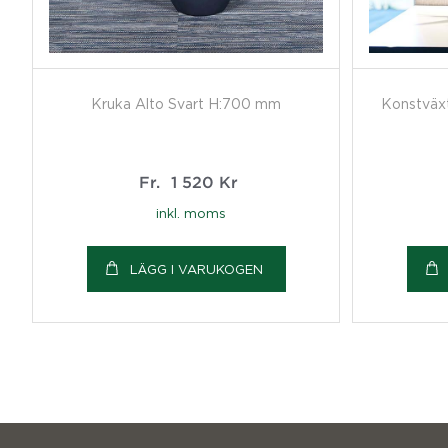
Kruka Alto Svart H:700 mm
Konstväxt
Fr.
1 520
Kr
inkl. moms
LÄGG I VARUKOGEN