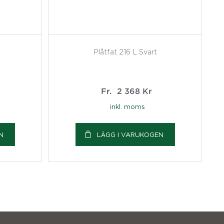
Plåtfat 216 L Svart
Fr.
2 368
Kr
inkl. moms
N
LÄGG I VARUKOGEN