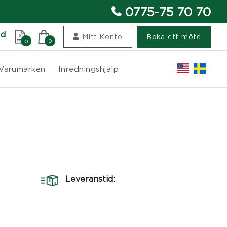
0775-75 70 70
nd
Mitt Konto
Boka ett möte
0
0
Varumärken
Inredningshjälp
Leveranstid: