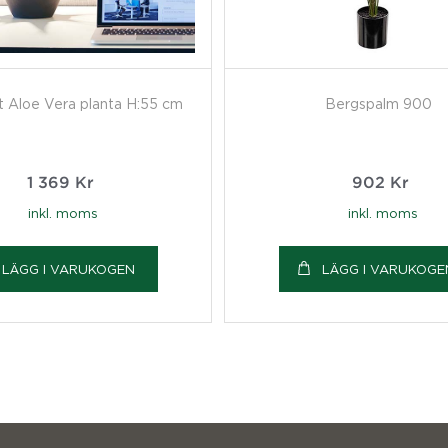
 Aloe Vera planta H:55 cm
Bergspalm 900
1 369
Kr
902
Kr
inkl. moms
inkl. moms
LÄGG I VARUKOGEN
LÄGG I VARUKOGE