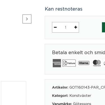
Kan restnoteras
Calathea
550
mängd
Betala enkelt och smi
GOT160143-PAR_C
Artikelnr:
Konstväxter
Kategori:
Götessons
Varumärke: