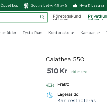
& Öppet köp
Google betyg 4.9 av 5
Hyra & Leasing
Företagskund
Privatku
exkl. moms
inkl. moms
nsmöbler
Tysta Rum
Kontorsstolar
Kampanjer
Calathea 550
510
Kr
inkl. moms
Frakt:
Lagersaldo:
Kan restnoteras