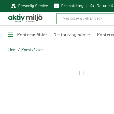
Personlig Service
Prismatching
Returer 
Produktsökning
Kontorsmöbler
Restaurangmöbler
Konfere
/
Hem
Konstväxter