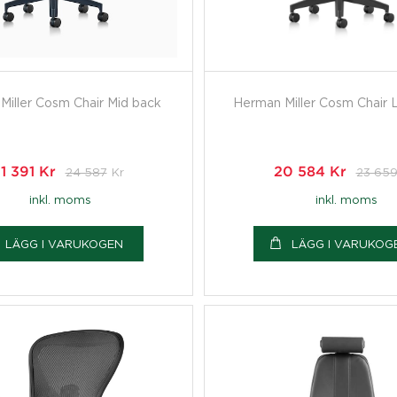
Miller Cosm Chair Mid back
Herman Miller Cosm Chair
1 391
Kr
24 587
Kr
20 584
Kr
23 65
inkl. moms
inkl. moms
LÄGG I VARUKOGEN
LÄGG I VARUKOG