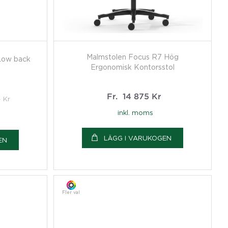
Malmstolen Focus R7 Hög
 Low back
Ergonomisk Kontorsstol
Fr.
14 875
Kr
9
Kr
inkl. moms
LÄGG I VARUKOGEN
EN
Fler val