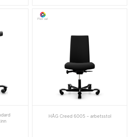
Fler val
ndard
HÅG Creed 6005 – arbetsstol
inn