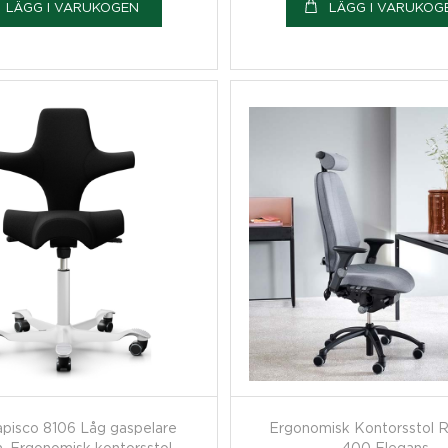
LÄGG I VARUKOGEN
LÄGG I VARUKOG
pisco 8106 Låg gaspelare
Ergonomisk Kontorsstol 
 Ergonomisk kontorsstol
400 Elegans