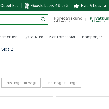
& Öppet köp
Google betyg 4.9 av 5
Hyra & Leasing
Företagskund
Privatku
exkl. moms
inkl. moms
nsmöbler
Tysta Rum
Kontorsstolar
Kampanjer
/
Sida 2
Pris: lågt till högt
Pris: högt till lågt