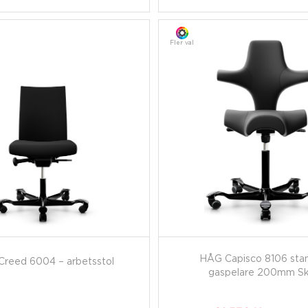
Fler val
HÅG Capisco 8106 sta
reed 6004 – arbetsstol
gaspelare 200mm Sk