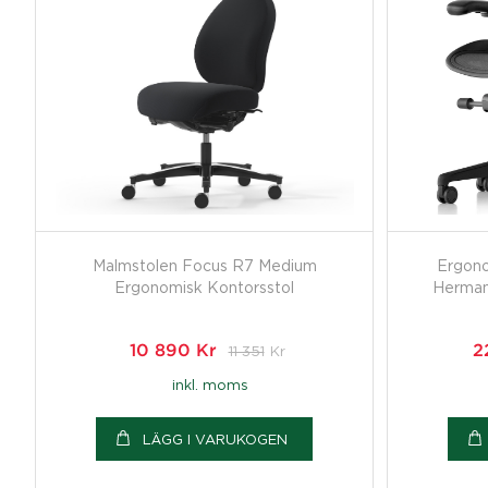
Malmstolen Focus R7 Medium
Ergono
Ergonomisk Kontorsstol
Herman 
10 890
Kr
11 351
Kr
2
inkl. moms
LÄGG I VARUKOGEN