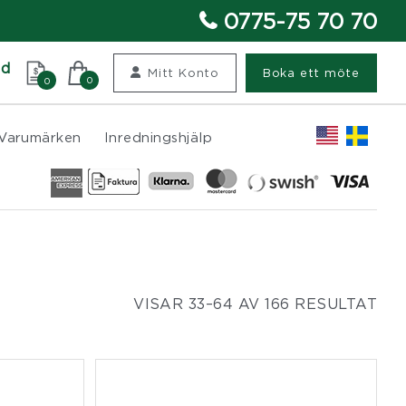
0775-75 70 70
nd
Mitt Konto
Boka ett möte
0
0
Varumärken
Inredningshjälp
VISAR 33–64 AV 166 RESULTAT