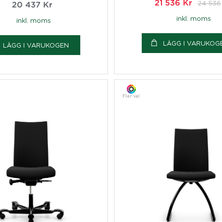
21 536
Kr
24 536
20 437
Kr
inkl. moms
inkl. moms
LÄGG I VARUKOG
LÄGG I VARUKOGEN
Fler val