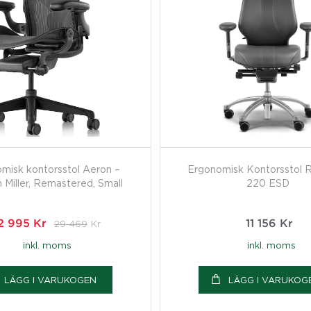
misk kontorsstol Aeron –
Ergonomisk Kontorsstol 
Miller, Remastered, Small
220 ESD
2 995
Kr
29 469
Kr
11 156
Kr
inkl. moms
inkl. moms
LÄGG I VARUKOGEN
LÄGG I VARUKOG