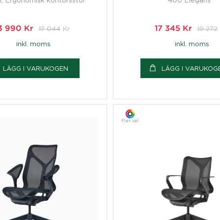
3 990
Kr
17 044
Kr
17 345
Kr
19 272
inkl. moms
inkl. moms
LÄGG I VARUKOGEN
LÄGG I VARUKOG
Fler val