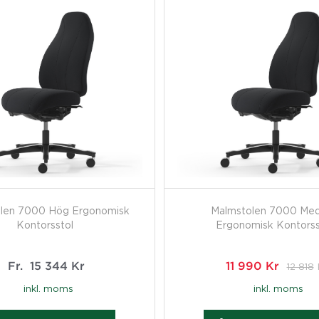
len 7000 Hög Ergonomisk
Malmstolen 7000 Me
Kontorsstol
Ergonomisk Kontorss
Fr.
15 344
Kr
11 990
Kr
12 818
inkl. moms
inkl. moms