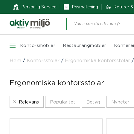
Personlig Service
Prismatching
Returer 
Produktsökning
Kontorsmöbler
Restaurangmöbler
Konfere
Hem
/
Kontorsstolar
/
Ergonomiska kontorsstolar
Ergonomiska kontorsstolar
Relevans
Popularitet
Betyg
Nyheter