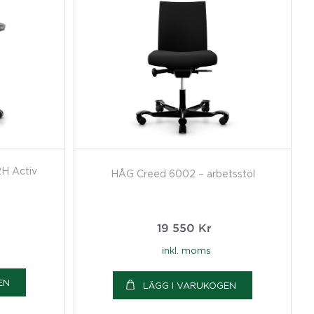
RH Activ
HÅG Creed 6002 – arbetsstol
19 550
Kr
inkl. moms
EN
LÄGG I VARUKOGEN