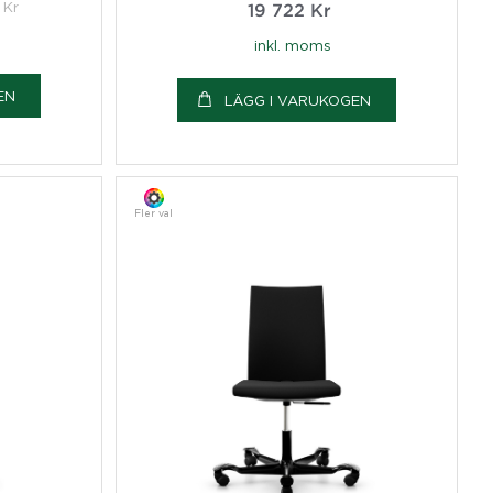
Kr
19 722
Kr
inkl. moms
EN
LÄGG I VARUKOGEN
Fler val