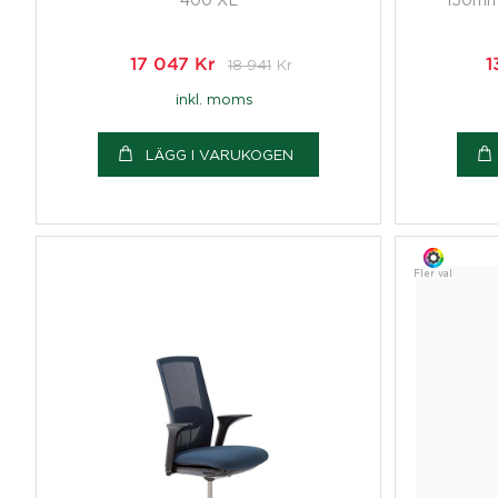
17 047
Kr
18 941
Kr
1
inkl. moms
LÄGG I VARUKOGEN
Fler val