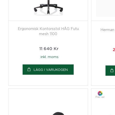
Ergonomisk Kontorsstol HÅG Futu
Herman 
mesh 1100
11 640
Kr
2
inkl. moms
LÄGG I VARUKOGEN
Fler val