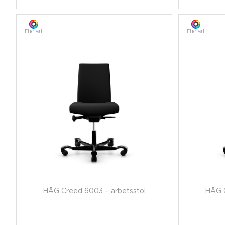
Fler val
Fler val
HÅG Creed 6003 – arbetsstol
HÅG C