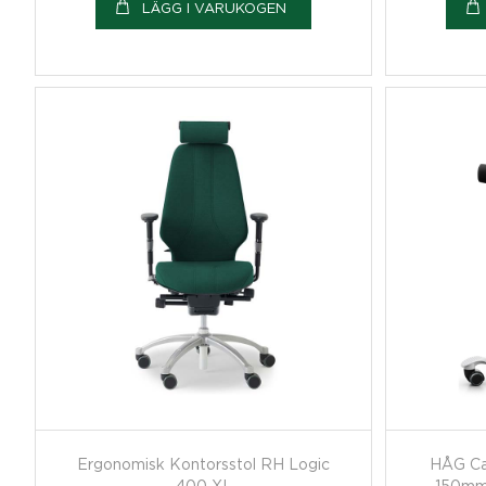
LÄGG I VARUKOGEN
Ergonomisk Kontorsstol RH Logic
HÅG Ca
400 XL
150mm,