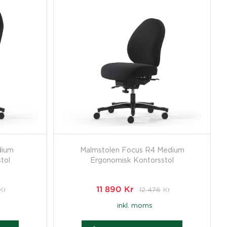
dium
Malmstolen Focus R4 Medium
tol
Ergonomisk Kontorsstol
Kr
11 890
Kr
12 476
Kr
inkl. moms