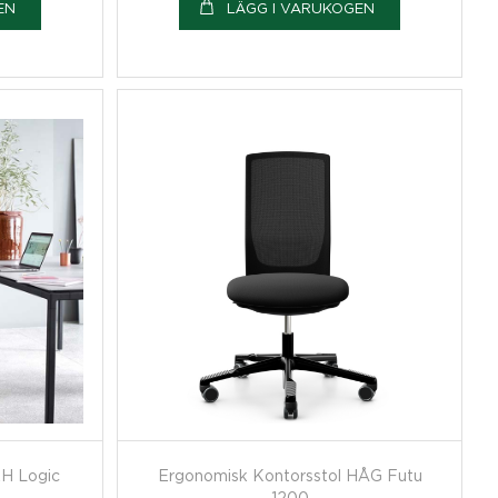
EN
LÄGG I VARUKOGEN
RH Logic
Ergonomisk Kontorsstol HÅG Futu
1200