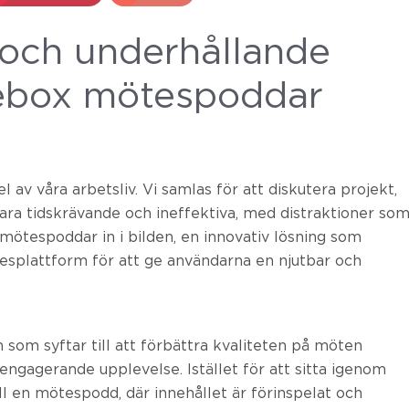
 och underhållande
ebox mötespoddar
l av våra arbetsliv. Vi samlas för att diskutera projekt,
vara tidskrävande och ineffektiva, med distraktioner so
ötespoddar in i bilden, en innovativ lösning som
splattform för att ge användarna en njutbar och
om syftar till att förbättra kvaliteten på möten
ngagerande upplevelse. Istället för att sitta igenom
l en mötespodd, där innehållet är förinspelat och