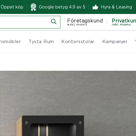
& Öppet köp
Google betyg 4.9 av 5
Hyra & Leasing
Företagskund
Privatku
exkl. moms
inkl. moms
nsmöbler
Tysta Rum
Kontorsstolar
Kampanjer