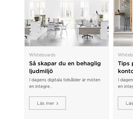
Whiteboards
Whiteb
Så skapar du en behaglig
Tips
ljudmiljö
konto
I dagens digitala tidsålder är möten
I dagen
en integre...
en integ
Läs mer
Lä