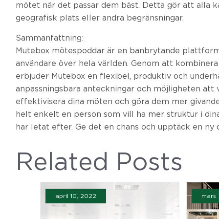
mötet när det passar dem bäst. Detta gör att alla ka
geografisk plats eller andra begränsningar.
Sammanfattning:
Mutebox mötespoddar är en banbrytande plattform s
användare över hela världen. Genom att kombinera
erbjuder Mutebox en flexibel, produktiv och underhå
anpassningsbara anteckningar och möjligheten att v
effektivisera dina möten och göra dem mer givande.
helt enkelt en person som vill ha mer struktur i d
har letat efter. Ge det en chans och upptäck en ny
Related Posts
april 10, 2022
mars 