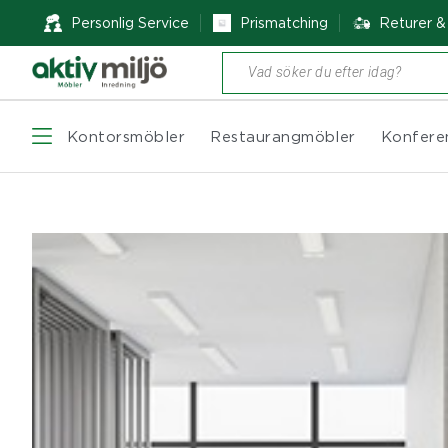
Personlig Service
Prismatching
Returer 
Produktsökning
Kontorsmöbler
Restaurangmöbler
Konfere