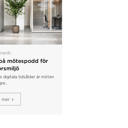
oards
 på mötespodd för
rsmiljö
s digitala tidsålder är möten
re...
s mer