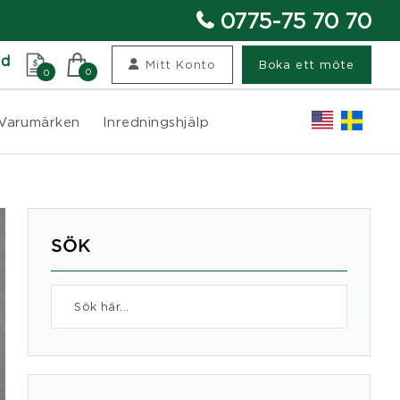
0775-75 70 70
nd
Mitt Konto
Boka ett möte
0
0
Varumärken
Inredningshjälp
SÖK