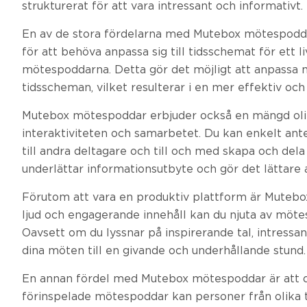
strukturerat för att vara intressant och informativt.
En av de stora fördelarna med Mutebox mötespoddar ä
för att behöva anpassa sig till tidsschemat för ett li
mötespoddarna. Detta gör det möjligt att anpassa 
tidsscheman, vilket resulterar i en mer effektiv och
Mutebox mötespoddar erbjuder också en mängd olika
interaktiviteten och samarbetet. Du kan enkelt an
till andra deltagare och till och med skapa och de
underlättar informationsutbyte och gör det lättare at
Förutom att vara en produktiv plattform är Mutebo
ljud och engagerande innehåll kan du njuta av mötes
Oavsett om du lyssnar på inspirerande tal, intressan
dina möten till en givande och underhållande stund.
En annan fördel med Mutebox mötespoddar är att de
förinspelade mötespoddar kan personer från olika t