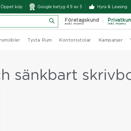
& Öppet köp
Google betyg 4.9 av 5
Hyra & Leasing
Företagskund
Privatku
exkl. moms
inkl. moms
nsmöbler
Tysta Rum
Kontorsstolar
Kampanjer
ch sänkbart skrivb