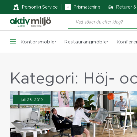
Personlig Service
Prismatching
Returer 
Produktsökning
Kontorsmöbler
Restaurangmöbler
Konfere
Kategori:
Höj- o
juli 28, 2019