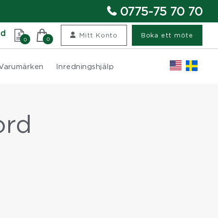
0775-75 70 70
nd
Mitt Konto
Boka ett möte
0
0
Varumärken
Inredningshjälp
ord