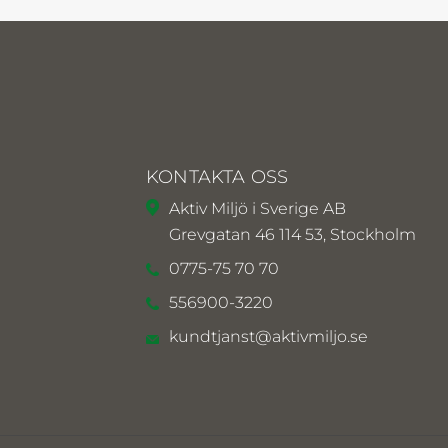
KONTAKTA OSS
Aktiv Miljö i Sverige AB
Grevgatan 46 114 53, Stockholm
0775-75 70 70
556900-3220
kundtjanst@aktivmiljo.se