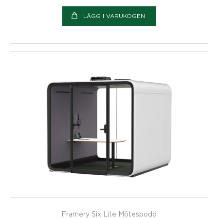
LÄGG I VARUKOGEN
Framery Six Lite Mötespodd