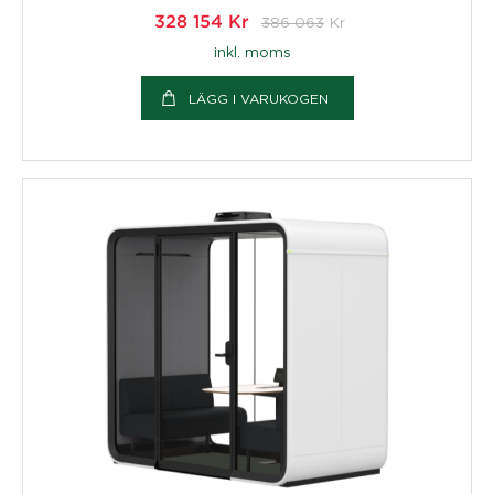
328 154
Kr
386 063
Kr
inkl. moms
LÄGG I VARUKOGEN