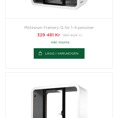
Mötesrum Framery-Q för 1–4 personer
329 481
Kr
387 624
Kr
inkl. moms
LÄGG I VARUKOGEN