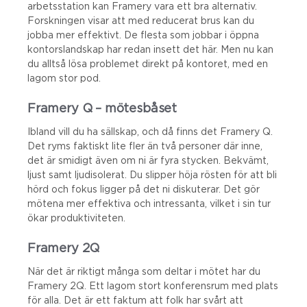
arbetsstation kan Framery vara ett bra alternativ.
Forskningen visar att med reducerat brus kan du
jobba mer effektivt. De flesta som jobbar i öppna
kontorslandskap har redan insett det här. Men nu kan
du alltså lösa problemet direkt på kontoret, med en
lagom stor pod.
Framery Q – mötesbåset
Ibland vill du ha sällskap, och då finns det Framery Q.
Det ryms faktiskt lite fler än två personer där inne,
det är smidigt även om ni är fyra stycken. Bekvämt,
ljust samt ljudisolerat. Du slipper höja rösten för att bli
hörd och fokus ligger på det ni diskuterar. Det gör
mötena mer effektiva och intressanta, vilket i sin tur
ökar produktiviteten.
Framery 2Q
När det är riktigt många som deltar i mötet har du
Framery 2Q. Ett lagom stort konferensrum med plats
för alla. Det är ett faktum att folk har svårt att