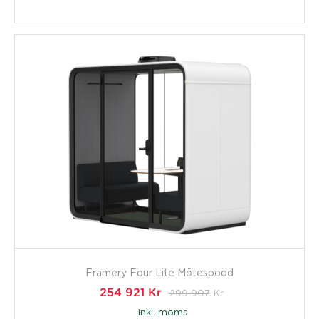
Framery Four Lite Mötespodd
254 921
Kr
299 907
Kr
inkl. moms