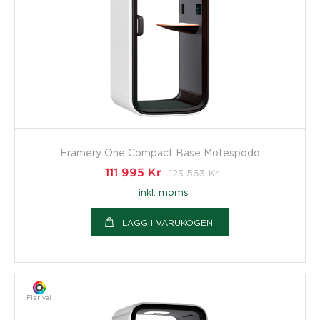
Framery One Compact Base Mötespodd
111 995
Kr
123 563
Kr
inkl. moms
LÄGG I VARUKOGEN
Fler val