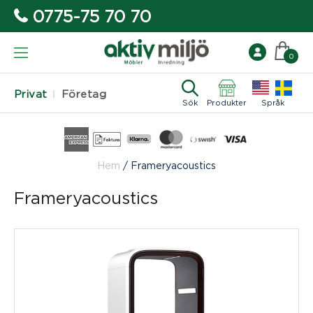
0775-75 70 70
0
Privat
Företag
Sök
Produkter
Språk
Hem
/
Frameryacoustics
Frameryacoustics