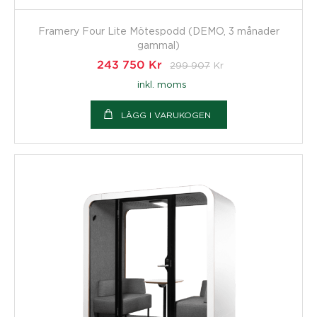
Framery Four Lite Mötespodd (DEMO, 3 månader
gammal)
243 750
Kr
299 907
Kr
inkl. moms
LÄGG I VARUKOGEN