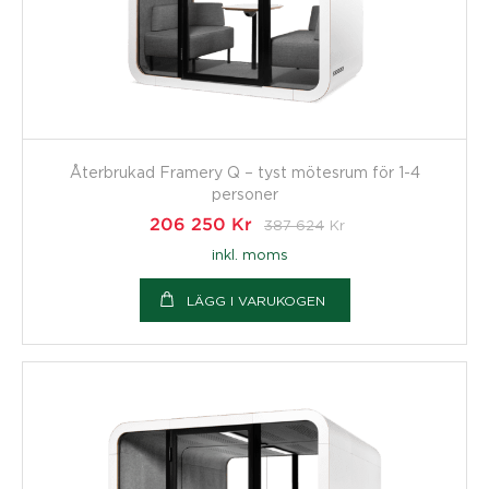
Återbrukad Framery Q – tyst mötesrum för 1-4
personer
206 250
Kr
387 624
Kr
inkl. moms
LÄGG I VARUKOGEN