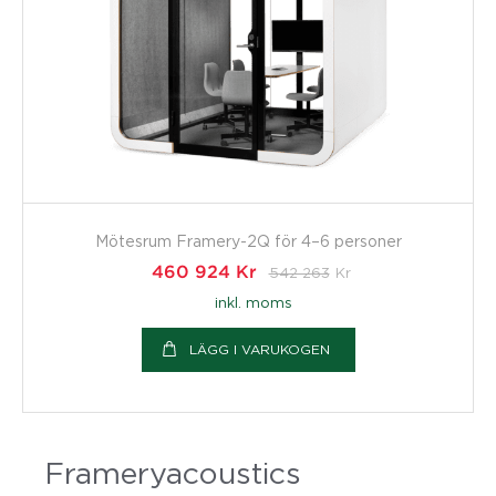
Mötesrum Framery-2Q för 4–6 personer
460 924
Kr
542 263
Kr
inkl. moms
LÄGG I VARUKOGEN
Frameryacoustics