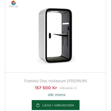
Fler val
Framery One, mötesrum (PREMIUM)
157 500
Kr
178 024
Kr
inkl. moms
LÄGG I VARUKOGEN