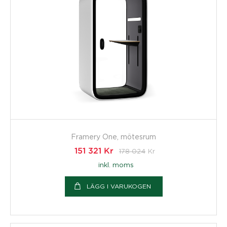
Framery One, mötesrum
151 321
Kr
178 024
Kr
inkl. moms
LÄGG I VARUKOGEN