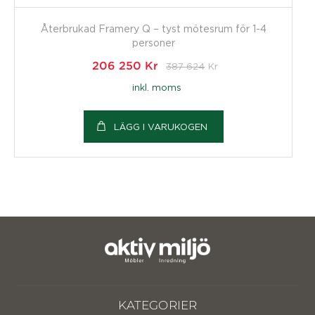
Återbrukad Framery Q – tyst mötesrum för 1-4
personer
206 250
Kr
387 624
Kr
inkl. moms
LÄGG I VARUKOGEN
KATEGORIER