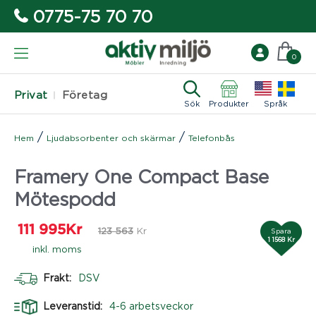
0775-75 70 70
0
Privat
Företag
Sök
Produkter
Språk
/
/
Hem
Ljudabsorbenter och skärmar
Telefonbås
Framery One Compact Base
Mötespodd
111 995
Kr
123 563
Kr
Spara
1 1568 Kr
inkl. moms
Frakt:
DSV
Leveranstid:
4-6 arbetsveckor