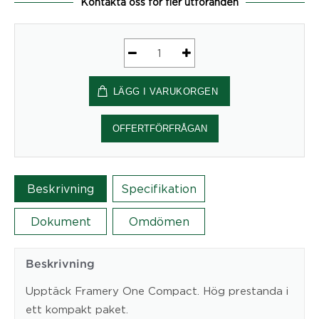
Kontakta oss för fler utföranden
Framery
One
LÄGG I VARUKORGEN
Compact
Base
Mötespodd
OFFERTFÖRFRÅGAN
mängd
Beskrivning
Specifikation
Dokument
Omdömen
Beskrivning
Upptäck Framery One Compact. Hög prestanda i
ett kompakt paket.