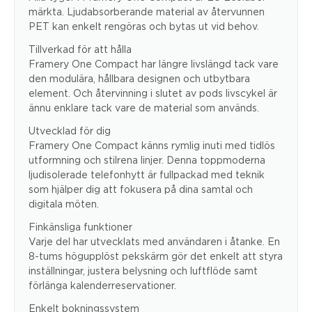
märkta. Ljudabsorberande material av återvunnen
PET kan enkelt rengöras och bytas ut vid behov.
Tillverkad för att hålla
Framery One Compact har längre livslängd tack vare
den modulära, hållbara designen och utbytbara
element. Och återvinning i slutet av pods livscykel är
ännu enklare tack vare de material som används.
Utvecklad för dig
Framery One Compact känns rymlig inuti med tidlös
utformning och stilrena linjer. Denna toppmoderna
ljudisolerade telefonhytt är fullpackad med teknik
som hjälper dig att fokusera på dina samtal och
digitala möten.
Finkänsliga funktioner
Varje del har utvecklats med användaren i åtanke. En
8-tums högupplöst pekskärm gör det enkelt att styra
inställningar, justera belysning och luftflöde samt
förlänga kalenderreservationer.
Enkelt bokningssystem