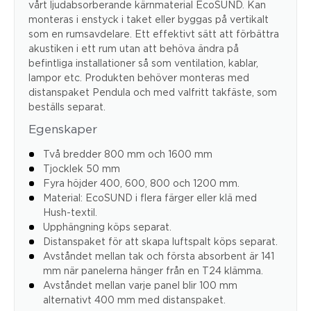
vårt ljudabsorberande kärnmaterial EcoSUND. Kan
monteras i enstyck i taket eller byggas på vertikalt
som en rumsavdelare. Ett effektivt sätt att förbättra
akustiken i ett rum utan att behöva ändra på
befintliga installationer så som ventilation, kablar,
lampor etc. Produkten behöver monteras med
distanspaket Pendula och med valfritt takfäste, som
beställs separat.
Egenskaper
Två bredder 800 mm och 1600 mm
Tjocklek 50 mm
Fyra höjder 400, 600, 800 och 1200 mm.
Material: EcoSUND i flera färger eller klä med
Hush-textil.
Upphängning köps separat.
Distanspaket för att skapa luftspalt köps separat.
Avståndet mellan tak och första absorbent är 141
mm när panelerna hänger från en T24 klämma.
Avståndet mellan varje panel blir 100 mm
alternativt 400 mm med distanspaket.