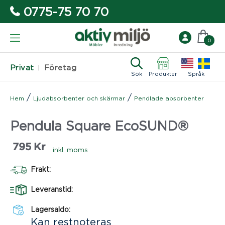
0775-75 70 70
0
Privat
Företag
Sök
Produkter
Språk
/
/
Hem
Ljudabsorbenter och skärmar
Pendlade absorbenter
Pendula Square EcoSUND®
795
Kr
inkl. moms
Frakt:
Leveranstid:
Lagersaldo:
Kan restnoteras