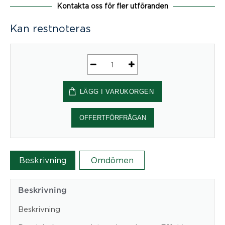
Kontakta oss för fler utföranden
Kan restnoteras
Pendula
Square
LÄGG I VARUKORGEN
EcoSUND®
mängd
OFFERTFÖRFRÅGAN
Beskrivning
Omdömen
Beskrivning
Beskrivning