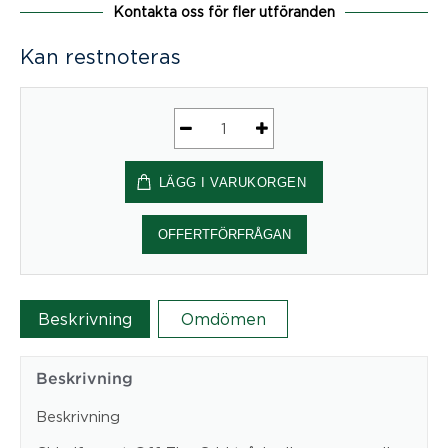
Kontakta oss för fler utföranden
Kan restnoteras
Off
the
LÄGG I VARUKORGEN
Grid
tak
cirkel
OFFERTFÖRFRÅGAN
mängd
Beskrivning
Omdömen
Beskrivning
Beskrivning