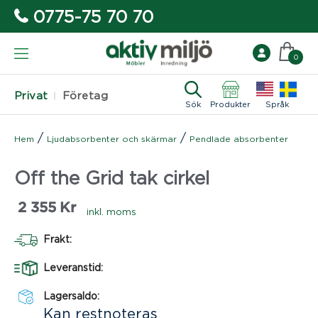
0775-75 70 70
0
Privat
Företag
Sök
Produkter
Språk
/
/
Hem
Ljudabsorbenter och skärmar
Pendlade absorbenter
Off the Grid tak cirkel
2 355
Kr
inkl. moms
Frakt:
Leveranstid:
Lagersaldo:
Kan restnoteras