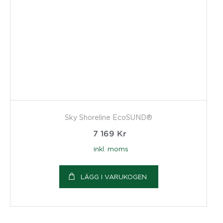
Sky Shoreline EcoSUND®
7 169
Kr
inkl. moms
LÄGG I VARUKOGEN