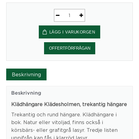
Klädhängare
Klädesholmen,
LÄGG I VARUKORGEN
KH620
mängd
OFFERTFÖRFRÅGAN
Beskrivning
Beskrivning
Klädhängare Klädesholmen, trekantig hängare
Trekantig och rund hängare. Klädhängare i
bok. Natur eller vitoljad, finns också i
körsbärs- eller grafitgrå lasyr. Tredje listen
uppifrån kan fås i klarröd lasyr.