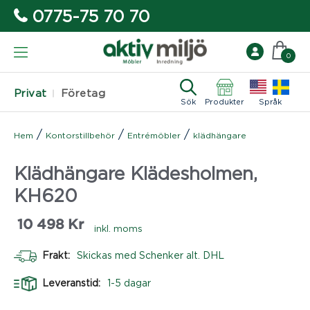
0775-75 70 70
0
Privat
Företag
Sök
Produkter
Språk
/
/
/
Hem
Kontorstillbehör
Entrémöbler
klädhängare
Klädhängare Klädesholmen,
KH620
10 498
Kr
inkl. moms
Frakt:
Skickas med Schenker alt. DHL
Leveranstid:
1-5 dagar