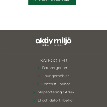
KATEGORIER
Datorergonomi
Loungemöbler
Kontorstillbehör
Miljösortering / Arkiv
El och datortillbehör