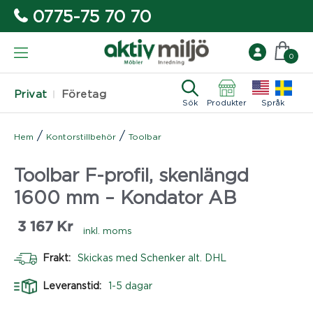
0775-75 70 70
0
Privat
Företag
Sök
Produkter
Språk
/
/
Hem
Kontorstillbehör
Toolbar
Toolbar F-profil, skenlängd
1600 mm – Kondator AB
3 167
Kr
inkl. moms
Frakt:
Skickas med Schenker alt. DHL
Leveranstid:
1-5 dagar