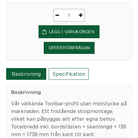
Toolbar
F-
LÄGG I VARUKORGEN
profil,
skenlängd
1600
OFFERTFÖRFRÅGAN
mm
-
Kondator
Beskrivning
Specifikation
AB
mängd
Beskrivning
Vår välkända Toolbar-profil utan motstycke på
marknaden. Ett fristående stolpmontage,
vilket kan påbyggas allt efter egna behov.
Totalbredd inkl. bordsfästen = skenlängd + 138
mm = 1738 mm från kant till kant.