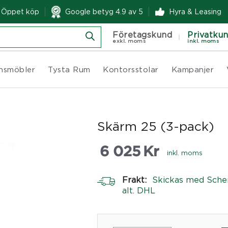
& Öppet köp
Google betyg 4.9 av 5
Hyra & Leasing
Företagskund
Privatku
exkl. moms
inkl. moms
nsmöbler
Tysta Rum
Kontorsstolar
Kampanjer
Skärm 25 (3-pack)
6 025
Kr
inkl. moms
Frakt:
Skickas med Sche
alt. DHL