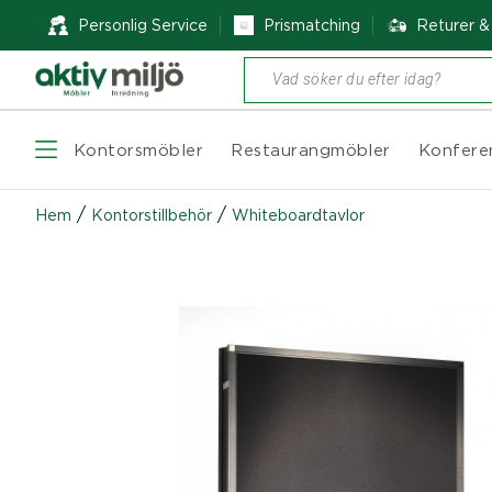
Personlig Service
Prismatching
Returer 
Produktsökning
Kontorsmöbler
Restaurangmöbler
Konfere
/
/
Hem
Kontorstillbehör
Whiteboardtavlor