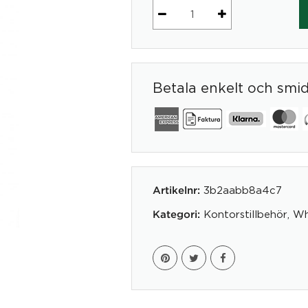
Skärm
25
(3-
pack)
Betala enkelt och smi
mängd
3b2aabb8a4c7
Artikelnr:
Kontorstillbehör
,
Wh
Kategori: