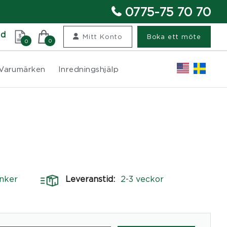
0775-75 70 70
nd
Mitt Konto
Boka ett möte
0
0
Varumärken
Inredningshjälp
nker
Leveranstid:
2-3 veckor