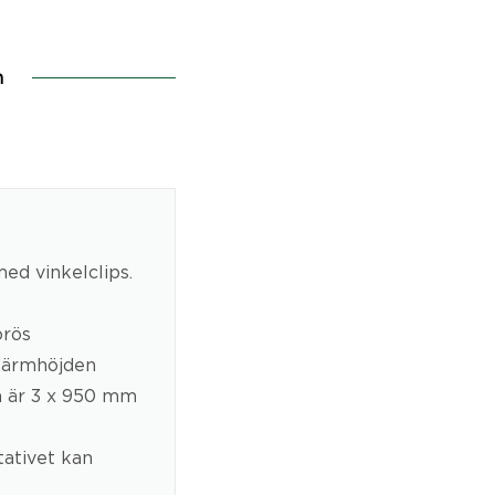
n
ed vinkelclips.
orös
 Skärmhöjden
n är 3 x 950 mm
ativet kan