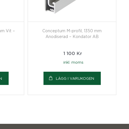
m Vit –
Conceptum M-profil, 1350 mm
Anodiserad – Kondator AB
1 100
Kr
inkl. moms
N
LÄGG I VARUKOGEN