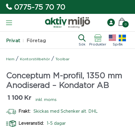
0775-75 70 70
0
Privat
Företag
Sök
Produkter
Språk
/
/
Hem
Kontorstillbehör
Toolbar
Conceptum M-profil, 1350 mm
Anodiserad – Kondator AB
1 100
Kr
inkl. moms
Frakt:
Skickas med Schenker alt. DHL
Leveranstid:
1-5 dagar