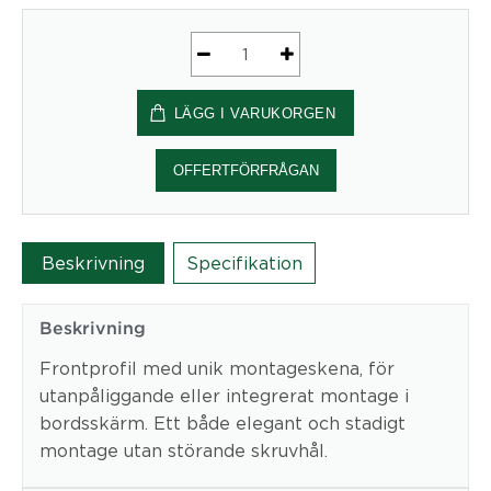
Conceptum
M-
LÄGG I VARUKORGEN
profil,
1350
mm
OFFERTFÖRFRÅGAN
Anodiserad
-
Kondator
Beskrivning
Specifikation
AB
mängd
Beskrivning
Frontprofil med unik montageskena, för
utanpåliggande eller integrerat montage i
bordsskärm. Ett både elegant och stadigt
montage utan störande skruvhål.