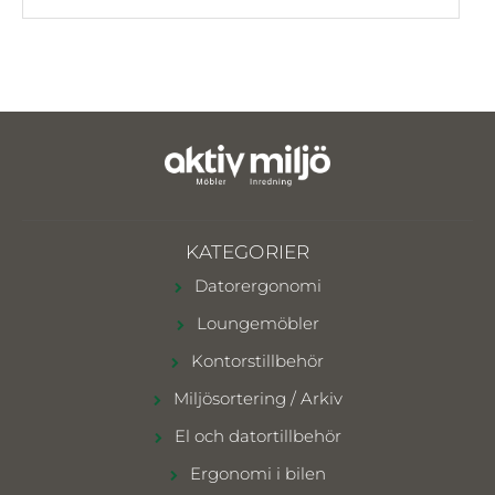
KATEGORIER
Datorergonomi
Loungemöbler
Kontorstillbehör
Miljösortering / Arkiv
El och datortillbehör
Ergonomi i bilen