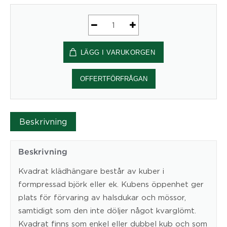
Entrémöbel,
klädhängare
LÄGG I VARUKORGEN
KVADRAT
mängd
OFFERTFÖRFRÅGAN
Beskrivning
Beskrivning
Kvadrat klädhängare består av kuber i
formpressad björk eller ek. Kubens öppenhet ger
plats för förvaring av halsdukar och mössor,
samtidigt som den inte döljer något kvarglömt.
Kvadrat finns som enkel eller dubbel kub och som