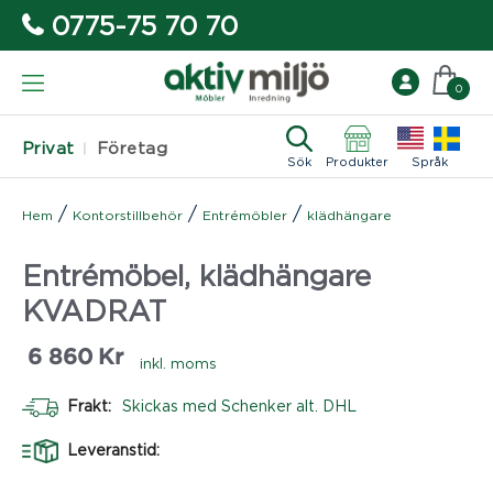
0775-75 70 70
0
Privat
Företag
Sök
Produkter
Språk
/
/
/
Hem
Kontorstillbehör
Entrémöbler
klädhängare
Entrémöbel, klädhängare
KVADRAT
6 860
Kr
inkl. moms
Frakt:
Skickas med Schenker alt. DHL
Leveranstid: