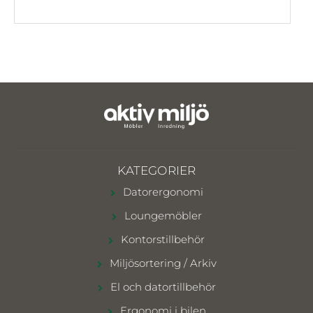
KATEGORIER
Datorergonomi
Loungemöbler
Kontorstillbehör
Miljösortering / Arkiv
El och datortillbehör
Ergonomi i bilen