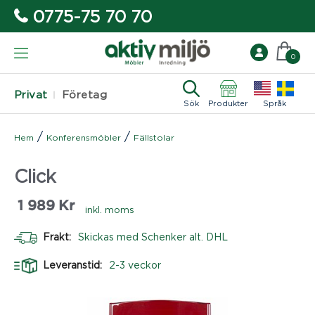
0775-75 70 70
0
Privat
Företag
Sök
Produkter
Språk
/
/
Hem
Konferensmöbler
Fällstolar
Click
1 989
Kr
inkl. moms
Frakt:
Skickas med Schenker alt. DHL
Leveranstid:
2-3 veckor