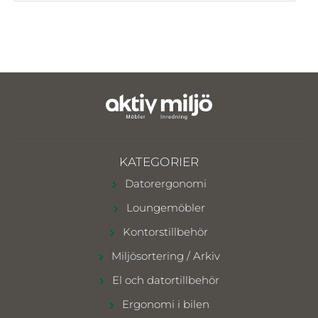
KATEGORIER
Datorergonomi
Loungemöbler
Kontorstillbehör
Miljösortering / Arkiv
El och datortillbehör
Ergonomi i bilen