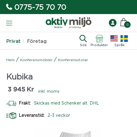
0775-75 70 70
0
Privat
Företag
Sök
Produkter
Språk
/
/
Hem
Konferensmöbler
Konferensstolar
Kubika
3 945
Kr
inkl. moms
Frakt:
Skickas med Schenker alt. DHL
Leveranstid:
2-3 veckor