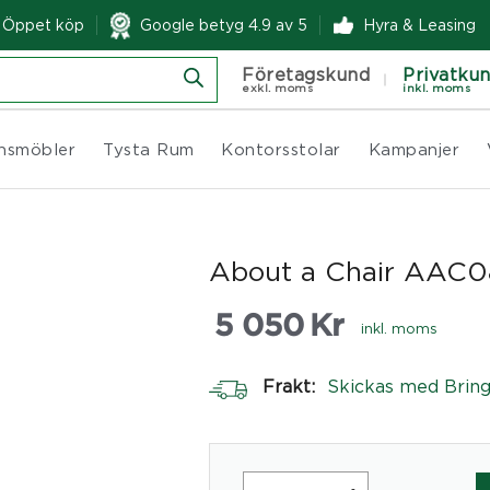
& Öppet köp
Google betyg 4.9 av 5
Hyra & Leasing
Företagskund
Privatku
exkl. moms
inkl. moms
nsmöbler
Tysta Rum
Kontorsstolar
Kampanjer
About a Chair AAC08
5 050
Kr
inkl. moms
Frakt:
Skickas med Brin