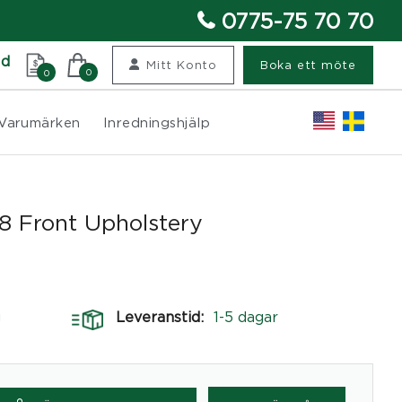
0775-75 70 70
nd
Mitt Konto
Boka ett möte
0
0
Varumärken
Inredningshjälp
 Front Upholstery
g
Leveranstid:
1-5 dagar