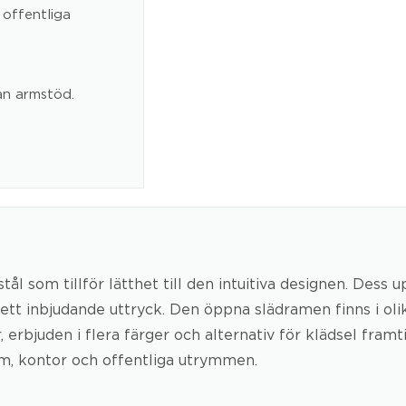
 offentliga
an armstöd.
ål som tillför lätthet till den intuitiva designen. Des
ett inbjudande uttryck. Den öppna slädramen finns i ol
rbjuden i flera färger och alternativ för klädsel framtill
m, kontor och offentliga utrymmen.