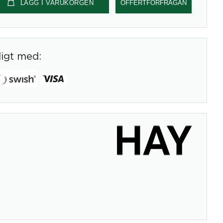
LÄGG I VARUKORGEN
OFFERTFÖRFRÅGAN
digt med: