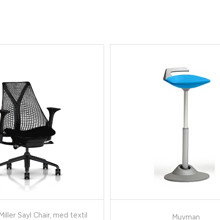
ller Sayl Chair, med textil
Muvman