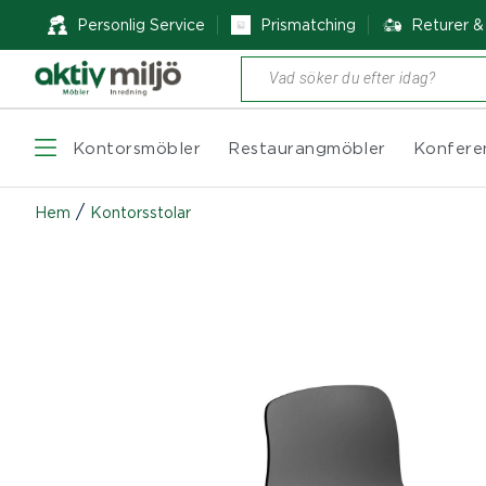
Personlig Service
Prismatching
Returer 
Produktsökning
Kontorsmöbler
Restaurangmöbler
Konfere
/
Hem
Kontorsstolar