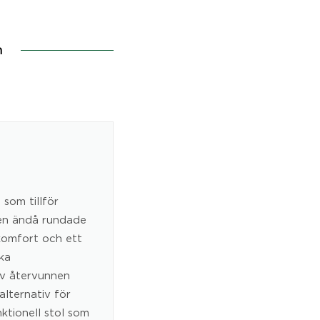
n
som tillför
 men ändå rundade
komfort och ett
ka
av återvunnen
alternativ för
unktionell stol som