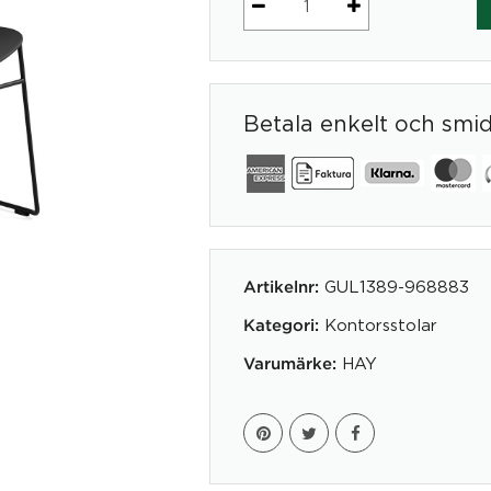
About
a
Chair
AAC08
Betala enkelt och smi
Front
Upholstery
mängd
GUL1389-968883
Artikelnr:
Kontorsstolar
Kategori:
HAY
Varumärke: