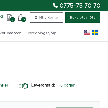
0775-75 70 70
nd
Mitt Konto
Boka ett möte
0
0
Varumärken
Inredningshjälp
nker
Leveranstid:
1-5 dagar