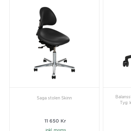
Balanss
Saga stolen Skinn
Tyg: 
11 650
Kr
inkl. moms