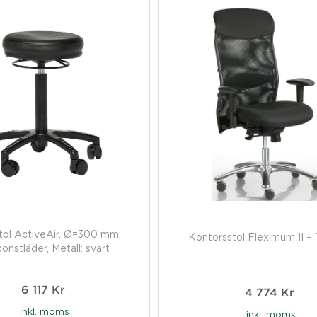
tol ActiveAir, Ø=300 mm.
Kontorsstol Fleximum II – 
konstläder, Metall: svart
6 117
Kr
4 774
Kr
inkl. moms
inkl. moms