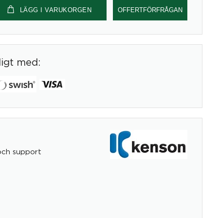
LÄGG I VARUKORGEN
OFFERTFÖRFRÅGAN
digt med:
och support