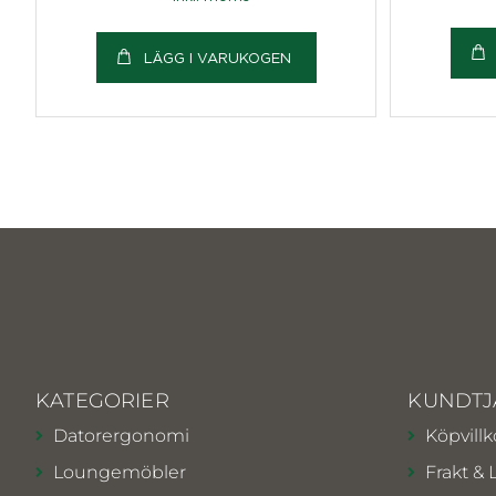
LÄGG I VARUKOGEN
KATEGORIER
KUNDTJ
Datorergonomi
Köpvillk
Loungemöbler
Frakt & 