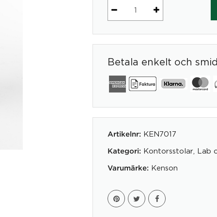
Bermuda
Stol
svart
mängd
Betala enkelt och smi
KEN7017
Artikelnr:
Kontorsstolar
,
Lab 
Kategori:
Kenson
Varumärke: