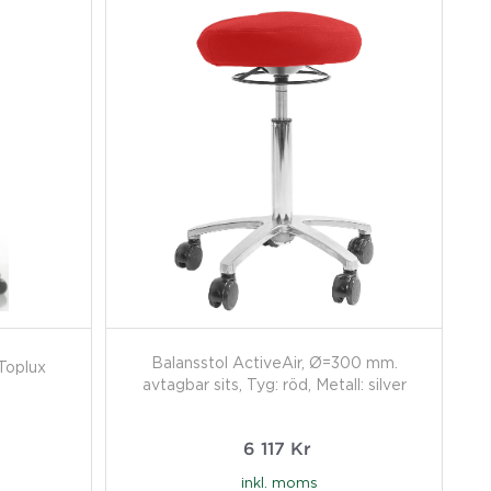
Balansstol ActiveAir, Ø=300 mm.
Toplux
avtagbar sits, Tyg: röd, Metall: silver
6 117
Kr
inkl. moms