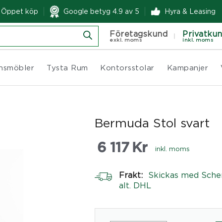
& Öppet köp
Google betyg 4.9 av 5
Hyra & Leasing
Företagskund
Privatku
exkl. moms
inkl. moms
nsmöbler
Tysta Rum
Kontorsstolar
Kampanjer
Bermuda Stol svart
6 117
Kr
inkl. moms
Frakt:
Skickas med Sche
alt. DHL