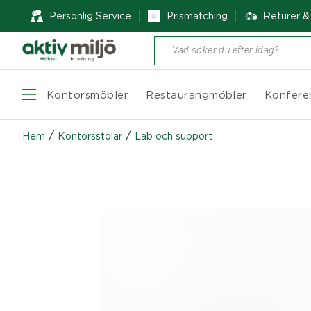
Personlig Service
Prismatching
Returer 
Produktsökning
Kontorsmöbler
Restaurangmöbler
Konfere
/
/
Hem
Kontorsstolar
Lab och support