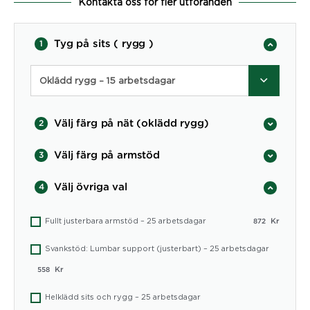
Kontakta oss för fler utföranden
Tyg på sits ( rygg )
1
Oklädd rygg – 15 arbetsdagar
Välj färg på nät (oklädd rygg)
2
Välj färg på armstöd
3
Välj övriga val
4
Fullt justerbara armstöd – 25 arbetsdagar
Kr
872
Svankstöd: Lumbar support (justerbart) – 25 arbetsdagar
Kr
558
Helklädd sits och rygg – 25 arbetsdagar