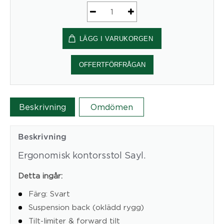
Herman
Miller
LÄGG I VARUKORGEN
Sayl
Chair,
med
OFFERTFÖRFRÅGAN
textil
Xtreme
Plus
Beskrivning
Omdömen
(svart)
mängd
Beskrivning
Ergonomisk kontorsstol Sayl.
Detta ingår:
Färg: Svart
Suspension back (oklädd rygg)
Tilt-limiter & forward tilt