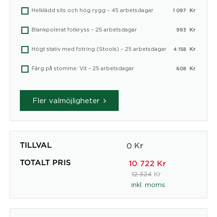
Helklädd sits och hög rygg – 45 arbetsdagar
Kr
1 097
Blankpolerat fotkryss – 25 arbetsdagar
Kr
993
Högt stativ med fotring (Stools) – 25 arbetsdagar
Kr
4 158
Färg på stomme: Vit – 25 arbetsdagar
Kr
608
Fler valmöjligheter
TILLVAL
0
Kr
TOTALT PRIS
10 722
Kr
12 324
Kr
inkl. moms