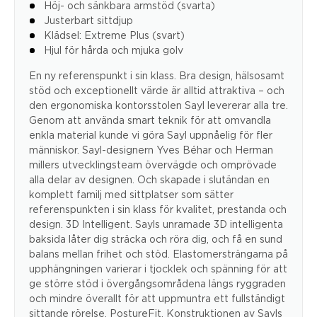
Höj- och sänkbara armstöd (svarta)
Justerbart sittdjup
Klädsel: Extreme Plus (svart)
Hjul för hårda och mjuka golv
En ny referenspunkt i sin klass. Bra design, hälsosamt
stöd och exceptionellt värde är alltid attraktiva – och
den ergonomiska kontorsstolen Sayl levererar alla tre.
Genom att använda smart teknik för att omvandla
enkla material kunde vi göra Sayl uppnåelig för fler
människor. Sayl-designern Yves Béhar och Herman
millers utvecklingsteam övervägde och omprövade
alla delar av designen. Och skapade i slutändan en
komplett familj med sittplatser som sätter
referenspunkten i sin klass för kvalitet, prestanda och
design. 3D Intelligent. Sayls unramade 3D intelligenta
baksida låter dig sträcka och röra dig, och få en sund
balans mellan frihet och stöd. Elastomersträngarna på
upphängningen varierar i tjocklek och spänning för att
ge större stöd i övergångsområdena längs ryggraden
och mindre överallt för att uppmuntra ett fullständigt
sittande rörelse. PostureFit. Konstruktionen av Sayls