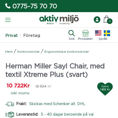
0775-75 70 70
0
Privat
Företag
Sök
Produkter
Språk
/
/
Hem
Kontorsstolar
Ergonomiska kontorsstolar
Herman Miller Sayl Chair, med
textil Xtreme Plus (svart)
10 722
Kr
12 324
Kr
Spara
1 602 Kr
inkl. moms
Frakt:
Skickas med Schenker alt. DHL
Leveranstid:
5 - 40 dagar beroende på val