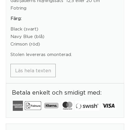
Gasfjäderns höjningssats 12,5 eller 20 cm
Fotring
Färg:
Black (svart)
Navy Blue (blå)
Crimson (röd)
Stolen levereras omonterad.
Läs hela texten
Betala enkelt och smidigt med: