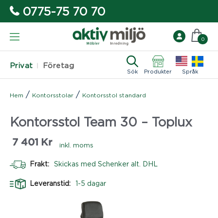
0775-75 70 70
0
Privat
Företag
Sök
Produkter
Språk
/
/
Hem
Kontorsstolar
Kontorsstol standard
Kontorsstol Team 30 – Toplux
7 401
Kr
inkl. moms
Frakt:
Skickas med Schenker alt. DHL
Leveranstid:
1-5 dagar