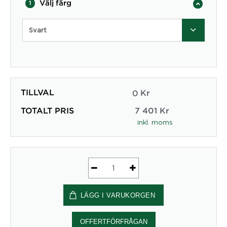
Välj färg
1
Svart
TILLVAL
0
Kr
TOTALT PRIS
7 401
Kr
inkl. moms
Kontorsstol
Team
LÄGG I VARUKORGEN
30
-
Toplux
OFFERTFÖRFRÅGAN