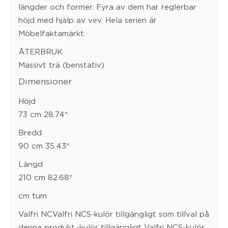
längder och former. Fyra av dem har reglerbar
höjd med hjälp av vev. Hela serien är
Möbelfaktamärkt.
ÅTERBRUK
Massivt trä (benstativ)
Dimensioner
Höjd
73 cm 28.74″
Bredd
90 cm 35.43″
Längd
210 cm 82.68″
cm tum
Valfri NCValfri NCS-kulör tillgängligt som tillval på
denna produkt.-kulör tillgängligt Valfri NCS-kulör