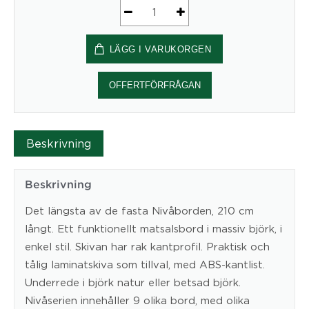
Borden
Nivå
LÄGG I VARUKORGEN
228
mängd
OFFERTFÖRFRÅGAN
Beskrivning
Beskrivning
Det längsta av de fasta Nivåborden, 210 cm
långt. Ett funktionellt matsalsbord i massiv björk, i
enkel stil. Skivan har rak kantprofil. Praktisk och
tålig laminatskiva som tillval, med ABS-kantlist.
Underrede i björk natur eller betsad björk.
Nivåserien innehåller 9 olika bord, med olika