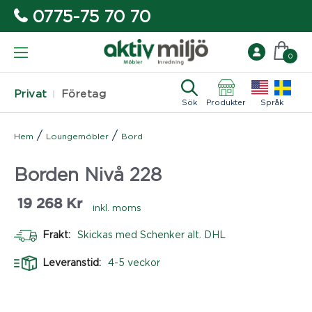
0775-75 70 70
0
Privat
Företag
Sök
Produkter
Språk
/
/
Hem
Loungemöbler
Bord
Borden Nivå 228
19 268
Kr
inkl. moms
Frakt:
Skickas med Schenker alt. DHL
Leveranstid:
4-5 veckor