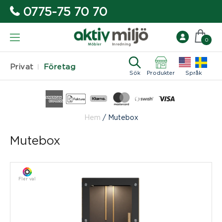
0775-75 70 70
0
Privat
Företag
Sök
Produkter
Språk
Hem
/
Mutebox
Mutebox
Fler val