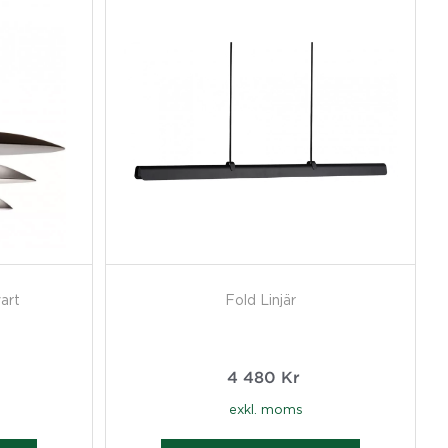
art
Fold Linjär
4 480
Kr
exkl. moms