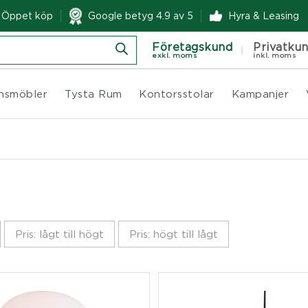
& Öppet köp
Google betyg 4.9 av 5
Hyra & Leasing
Företagskund
Privatku
exkl. moms
inkl. moms
nsmöbler
Tysta Rum
Kontorsstolar
Kampanjer
Pris: lågt till högt
Pris: högt till lågt