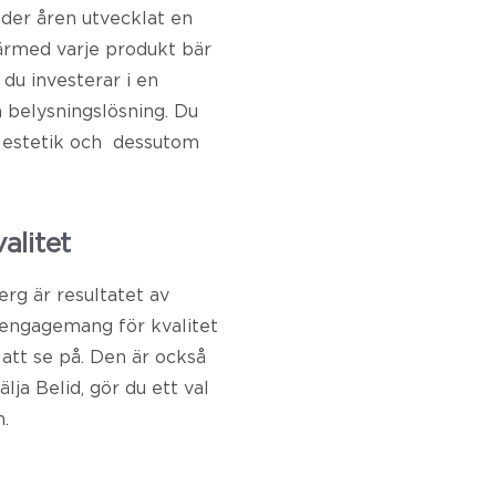
nder åren utvecklat en
 därmed varje produkt bär
 du investerar i en
n belysningslösning. Du
de estetik och dessutom
alitet
rg är resultatet av
 engagemang för kvalitet
 att se på. Den är också
lja Belid, gör du ett val
.