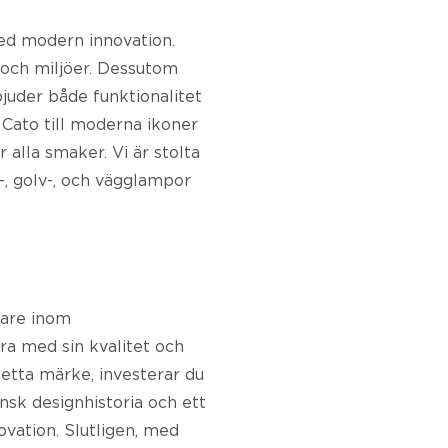
ed modern innovation.
 och miljöer. Dessutom
juder både funktionalitet
 Cato till moderna ikoner
 alla smaker. Vi är stolta
d-, golv-, och vägglampor
kare inom
ra med sin kvalitet och
detta märke, investerar du
ensk designhistoria och ett
vation. Slutligen, med