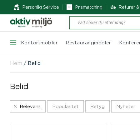
Personlig Service
Prismatching
Returer 
Produktsökning
Kontorsmöbler
Restaurangmöbler
Konfere
Hem
/
Belid
Belid
Relevans
Popularitet
Betyg
Nyheter