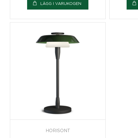
LÄGG I VARUKOGEN
HORISONT