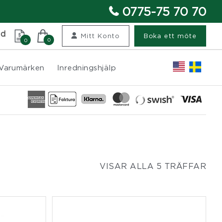
0775-75 70 70
nd
Mitt Konto
Boka ett möte
0
0
Varumärken
Inredningshjälp
VISAR ALLA 5 TRÄFFAR