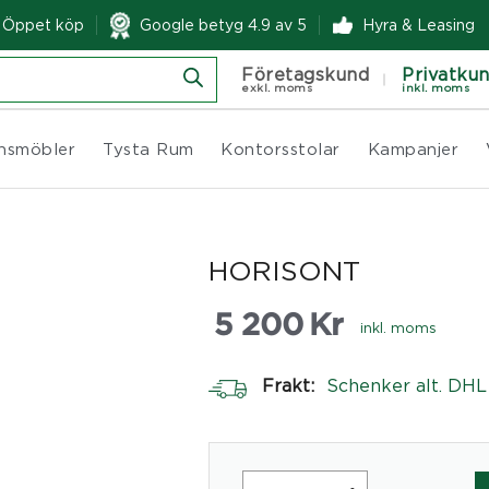
& Öppet köp
Google betyg 4.9 av 5
Hyra & Leasing
Företagskund
Privatku
exkl. moms
inkl. moms
nsmöbler
Tysta Rum
Kontorsstolar
Kampanjer
HORISONT
5 200
Kr
inkl. moms
Frakt:
Schenker alt. DHL