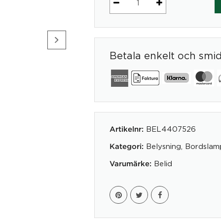
HORISONT
mängd
Betala enkelt och smi
BEL4407526
Artikelnr:
Belysning
,
Bordslam
Kategori:
Belid
Varumärke: