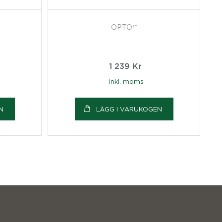
OPTO™
1 239
Kr
inkl. moms
N
LÄGG I VARUKOGEN