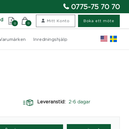
0775-75 70 70
nd
Mitt Konto
Boka ett möte
0
0
Varumärken
Inredningshjälp
Leveranstid:
2-6 dagar