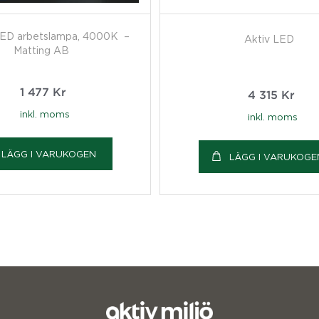
ED arbetslampa, 4000K –
Aktiv LED
Matting AB
1 477
Kr
4 315
Kr
inkl. moms
inkl. moms
LÄGG I VARUKOGEN
LÄGG I VARUKOGE