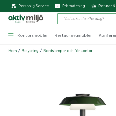
Personlig Service
Prismatching
Returer 
Produktsökning
Kontorsmöbler
Restaurangmöbler
Konfere
/
/
Hem
Belysning
Bordslampor och för kontor