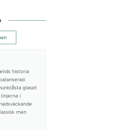
n
en
lids historia
 balanserad
unblåsta glaset
injerna i
pnadsväckande
klassisk men