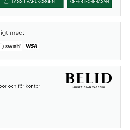
LÄGG I VARUKORGEN
OFFERTFÖRFRÅGAN
digt med:
por och för kontor