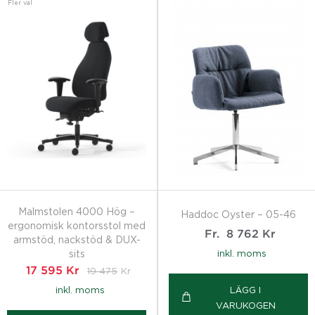
Fler val
Malmstolen 4000 Hög –
Haddoc Oyster – 05-46
ergonomisk kontorsstol med
Fr.
8 762
Kr
armstöd, nackstöd & DUX-
sits
inkl. moms
17 595
Kr
19 475
Kr
inkl. moms
LÄGG I
VARUKOGEN