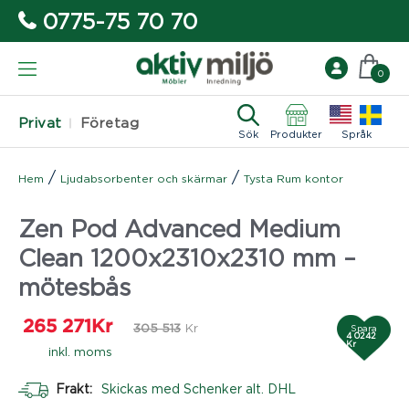
0775-75 70 70
0
Privat
Företag
Sök
Produkter
Språk
/
/
Hem
Ljudabsorbenter och skärmar
Tysta Rum kontor
Zen Pod Advanced Medium
Clean 1200x2310x2310 mm –
mötesbås
265 271
Kr
305 513
Kr
Spara
4 0242
Kr
inkl. moms
Frakt:
Skickas med Schenker alt. DHL