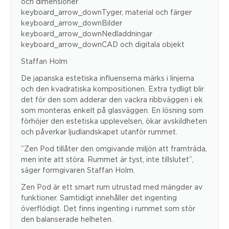
och dimensioner
keyboard_arrow_downTyger, material och färger
keyboard_arrow_downBilder
keyboard_arrow_downNedladdningar
keyboard_arrow_downCAD och digitala objekt
Staffan Holm
De japanska estetiska influenserna märks i linjerna
och den kvadratiska kompositionen. Extra tydligt blir
det för den som adderar den vackra ribbväggen i ek
som monteras enkelt på glasväggen. En lösning som
förhöjer den estetiska upplevelsen, ökar avskildheten
och påverkar ljudlandskapet utanför rummet.
”Zen Pod tillåter den omgivande miljön att framträda,
men inte att störa. Rummet är tyst, inte tillslutet”,
säger formgivaren Staffan Holm.
Zen Pod är ett smart rum utrustad med mängder av
funktioner. Samtidigt innehåller det ingenting
överflödigt. Det finns ingenting i rummet som stör
den balanserade helheten.