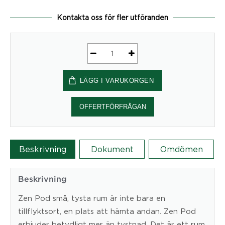
Kontakta oss för fler utföranden
Zen
Pod
LÄGG I VARUKORGEN
Advanced
Medium
Clean
OFFERTFÖRFRÅGAN
1200x2310x2310
mm
-
Beskrivning
Dokument
Omdömen
mötesbås
mängd
Beskrivning
Zen Pod små, tysta rum är inte bara en
tillflyktsort, en plats att hämta andan. Zen Pod
erbjuder betydligt mer än tystnad. Det är ett rum