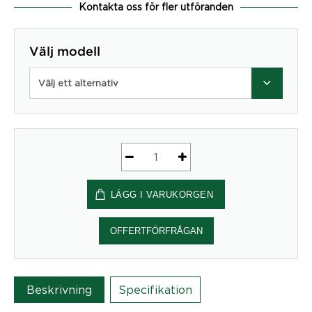
Kontakta oss för fler utföranden
Välj modell
Välj ett alternativ
Tillbehör
Säng
LÄGG I VARUKORGEN
till
Open
Hut
OFFERTFÖRFRÅGAN
utan
Table
Top
Beskrivning
Specifikation
med