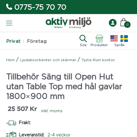
0775-75 70 70
0
Privat
Företag
Sök
Produkter
Språk
/
/
Hem
Ljudabsorbenter och skärmar
Tysta Rum kontor
Tillbehör Säng till Open Hut
utan Table Top med hål gavlar
1800×900 mm
25 507
Kr
inkl. moms
Frakt:
Leveranstid:
2-4 veckor