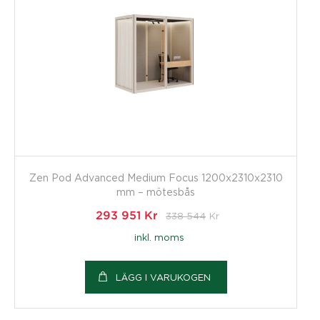
Zen Pod Advanced Medium Focus 1200x2310x2310
mm – mötesbås
293 951
Kr
338 544
Kr
inkl. moms
LÄGG I VARUKOGEN