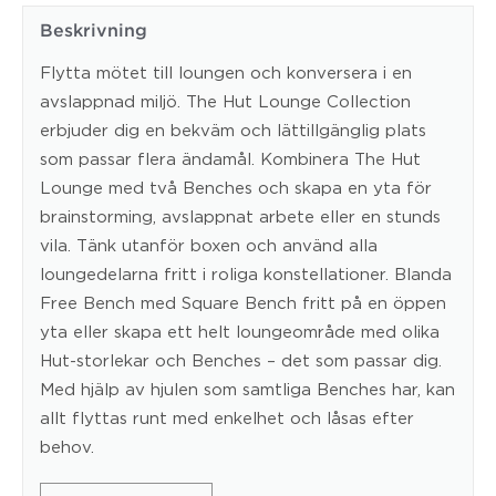
hål
gavlar
Beskrivning
1800x900
Flytta mötet till loungen och konversera i en
mm
avslappnad miljö. The Hut Lounge Collection
mängd
erbjuder dig en bekväm och lättillgänglig plats
som passar flera ändamål. Kombinera The Hut
Lounge med två Benches och skapa en yta för
brainstorming, avslappnat arbete eller en stunds
vila. Tänk utanför boxen och använd alla
loungedelarna fritt i roliga konstellationer. Blanda
Free Bench med Square Bench fritt på en öppen
yta eller skapa ett helt loungeområde med olika
Hut-storlekar och Benches – det som passar dig.
Med hjälp av hjulen som samtliga Benches har, kan
allt flyttas runt med enkelhet och låsas efter
behov.