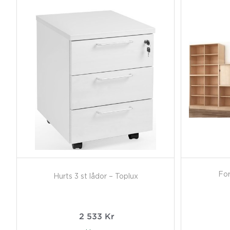
Fo
Hurts 3 st lådor – Toplux
2 533
Kr