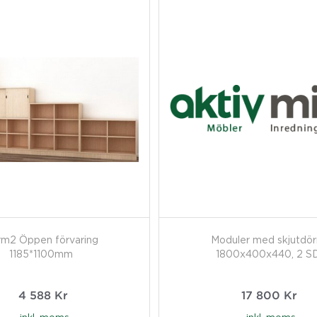
rm2 Öppen förvaring
Moduler med skjutdörr
1185*1100mm
1800x400x440, 2 S
4 588
Kr
17 800
Kr
inkl. moms
inkl. moms