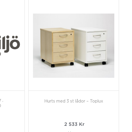
 ,
Hurts med 3 st lådor – Toplux
D
2 533
Kr