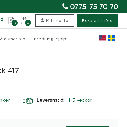
0775-75 70 70
nd
Mitt Konto
Boka ett möte
0
0
Varumärken
Inredningshjälp
k 417
nker
Leveranstid:
4-5 veckor