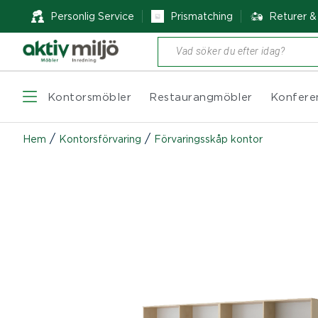
Personlig Service
Prismatching
Returer 
Produktsökning
Kontorsmöbler
Restaurangmöbler
Konfere
/
/
Hem
Kontorsförvaring
Förvaringsskåp kontor