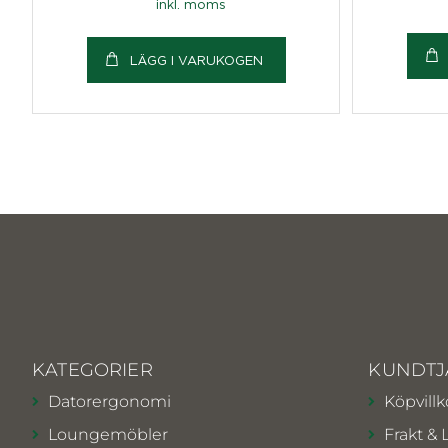
inkl. moms
LÄGG I VARUKOGEN
KATEGORIER
KUNDTJ
Datorergonomi
Köpvillk
Loungemöbler
Frakt & 