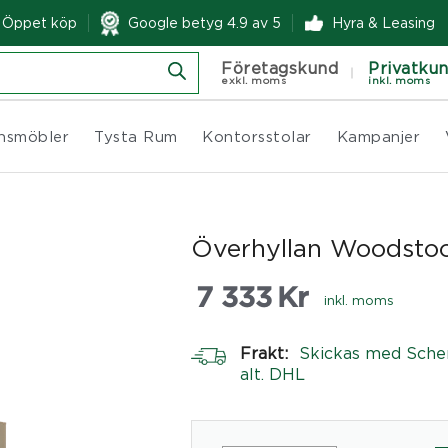
& Öppet köp
Google betyg 4.9 av 5
Hyra & Leasing
Företagskund
Privatku
exkl. moms
inkl. moms
nsmöbler
Tysta Rum
Kontorsstolar
Kampanjer
Överhyllan Woodstoc
7 333
Kr
inkl. moms
Frakt:
Skickas med Sche
alt. DHL