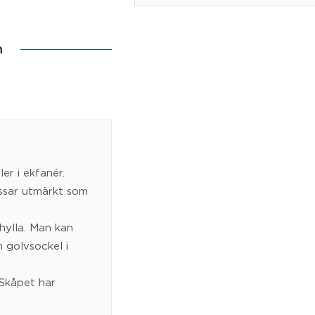
n
ler i ekfanér.
ssar utmärkt som
hylla. Man kan
n golvsockel i
 Skåpet har