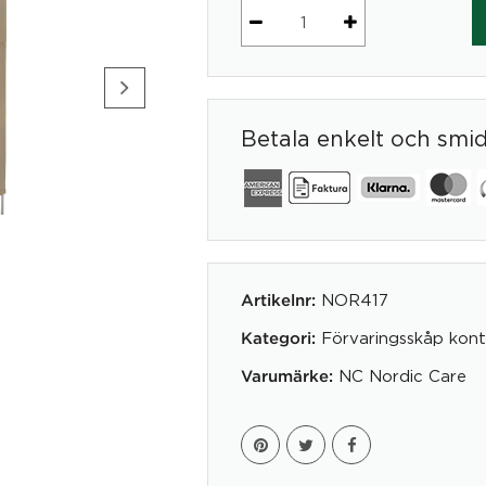
Överhyllan
Woodstock
417
mängd
Betala enkelt och smi
NOR417
Artikelnr:
Förvaringsskåp kont
Kategori:
NC Nordic Care
Varumärke: