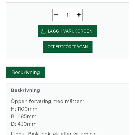
Form2
Öppen
LÄGG I VARUKORGEN
förvaring
1185*1100mm
mängd
OFFERTFÖRFRÅGAN
Beskrivning
Beskrivning
Öppen förvaring med måtten:
H: 1100mm
B: 1185mm
D: 430mm
Finns i Bjök, bok, ek eller vitlaminat.