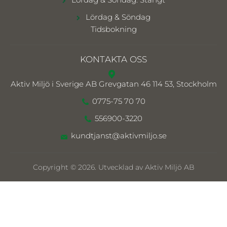
Lördag & Söndag
Tidsbokning
KONTAKTA OSS
Aktiv Miljö i Sverige AB
Grevgatan 46 114 53, Stockholm
0775-75 70 70
556900-3220
kundtjanst@aktivmiljo.se
Copyright © 2026. Utvecklad av Aktiv Miljö AB