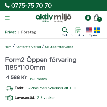
0775-75 70 70
0
Privat
Företag
Sök
Produkter
Språk
/
/
Hem
Kontorsförvaring
Skjutdörrsförvaring
Form2 Öppen förvaring
1185*1100mm
4 588
Kr
inkl. moms
Frakt:
Skickas med Schenker alt. DHL
Leveranstid:
2-3 veckor