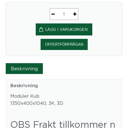
Moduler
Kub
LÄGG I VARUKORGEN
,1350x400x1040,
3K,
3D
OFFERTFÖRFRÅGAN
mängd
Beskrivning
Beskrivning
Moduler Kub
1350x400x1040, 3K, 3D
OBS Frakt tillkommer n