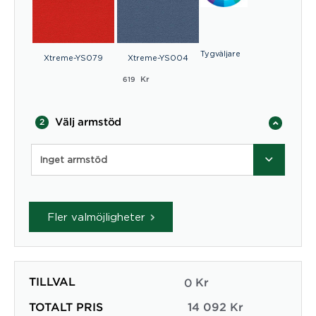
Tygväljare
Xtreme-YS079
Xtreme-YS004
Kr
619
Välj armstöd
2
Inget armstöd
Fler valmöjligheter
TILLVAL
0
Kr
TOTALT PRIS
14 092
Kr