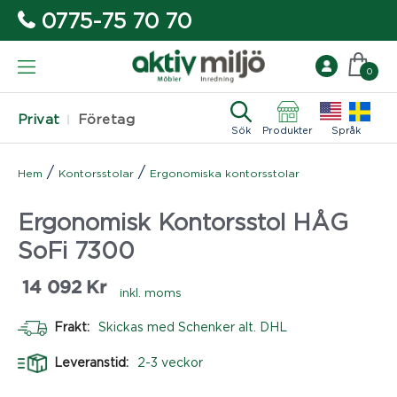
0775-75 70 70
0
Privat
Företag
Sök
Produkter
Språk
/
/
Hem
Kontorsstolar
Ergonomiska kontorsstolar
Ergonomisk Kontorsstol HÅG
SoFi 7300
14 092
Kr
inkl. moms
Frakt:
Skickas med Schenker alt. DHL
Leveranstid:
2-3 veckor