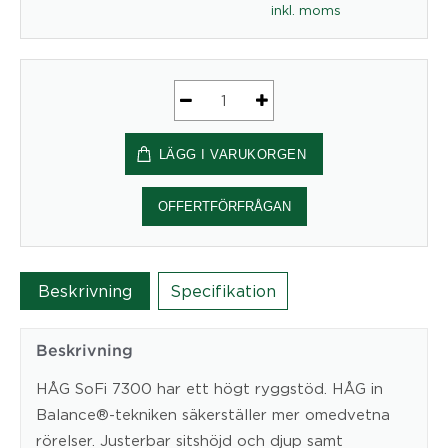
inkl. moms
Ergonomisk
Kontorsstol
LÄGG I VARUKORGEN
HÅG
SoFi
7300
OFFERTFÖRFRÅGAN
mängd
Beskrivning
Specifikation
Beskrivning
HÅG SoFi 7300 har ett högt ryggstöd. HÅG in
Balance®-tekniken säkerställer mer omedvetna
rörelser. Justerbar sitshöjd och djup samt