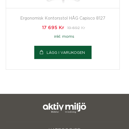
Ergonomisk Kontorsstol HÅG Capisco 8127
17 695
Kr
19 692
Kr
inkl. moms
LÄGG I VARUKOGEN