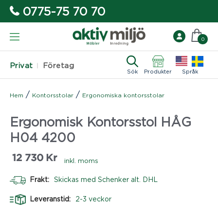
0775-75 70 70
0
Privat
Företag
Sök
Produkter
Språk
/
/
Hem
Kontorsstolar
Ergonomiska kontorsstolar
Ergonomisk Kontorsstol HÅG
H04 4200
12 730
Kr
inkl. moms
Frakt:
Skickas med Schenker alt. DHL
Leveranstid:
2-3 veckor