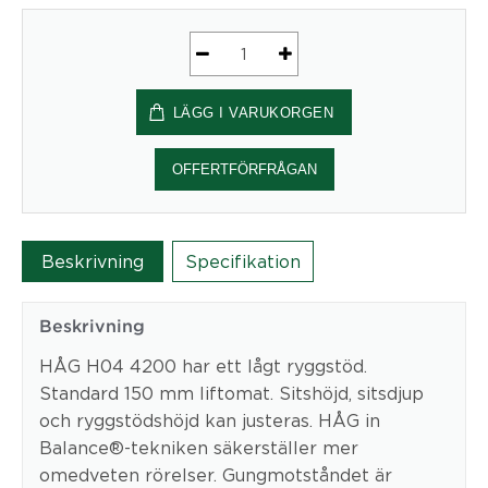
Ergonomisk
Kontorsstol
LÄGG I VARUKORGEN
HÅG
H04
4200
OFFERTFÖRFRÅGAN
mängd
Beskrivning
Specifikation
Beskrivning
HÅG H04 4200 har ett lågt ryggstöd.
Standard 150 mm liftomat. Sitshöjd, sitsdjup
och ryggstödshöjd kan justeras. HÅG in
Balance®-tekniken säkerställer mer
omedveten rörelser. Gungmotståndet är