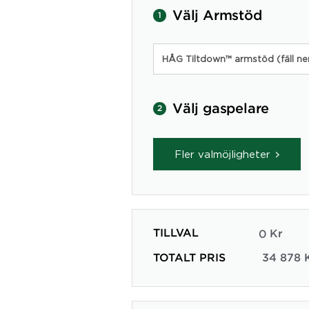
Välj Armstöd
1
HÅG Tiltdown™ armstöd (fäll ne
Välj gaspelare
2
Fler valmöjligheter
TILLVAL
0
Kr
TOTALT PRIS
34 878