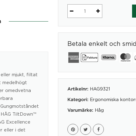
Ergonomisk
n
Kontorsstol
HÅG
Excellence
Betala enkelt och smi
9321
mängd
ller mjukt, filtat
tt medelhögt
HAG9321
Artikelnr:
mer omedvetna
erbara
Ergonomiska kontors
Kategori:
. Gungmotståndet
Håg
Varumärke:
öd HÅG TiltDown™
ÅG Excellence
 eller i det