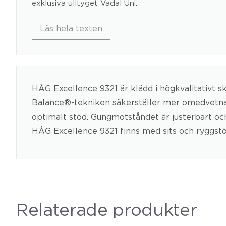
exklusiva ulltyget Vadal Uni.
Läs hela texten
HÅG Excellence 9321 är klädd i högkvalitativt s
Balance®-tekniken säkerställer mer omedvetna r
optimalt stöd. Gungmotståndet är justerbart oc
HÅG Excellence 9321 finns med sits och ryggstöd 
Relaterade produkter