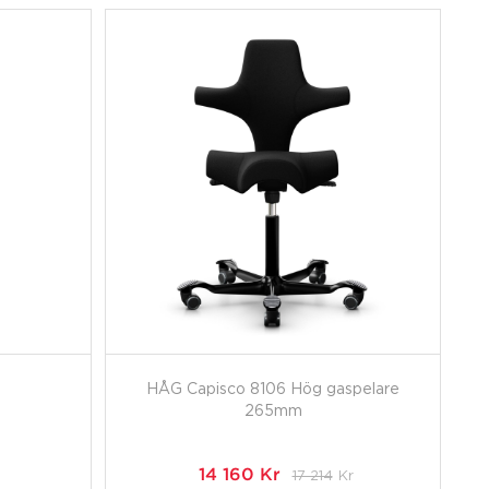
HÅG Capisco 8106 Hög gaspelare
265mm
14 160
Kr
17 214
Kr