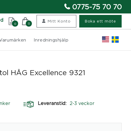
0775-75 70 70
nd
Mitt Konto
Boka ett möte
0
0
Varumärken
Inredningshjälp
tol HÅG Excellence 9321
nker
Leveranstid:
2-3 veckor