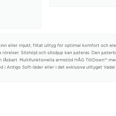
kinn eller mjukt, filtat ulltyg för optimal komfort och 
örelser. Sitshöjd och sitsdjup kan justeras. Den juste
h låsbart. Multifunktionella armstöd HÅG TiltDown™ me
i Antigo Soft-läder eller i det exklusiva ulltyget Vadal 