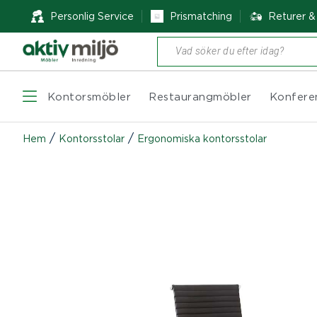
Personlig Service
Prismatching
Returer 
Produktsökning
Kontorsmöbler
Restaurangmöbler
Konfere
/
/
Hem
Kontorsstolar
Ergonomiska kontorsstolar