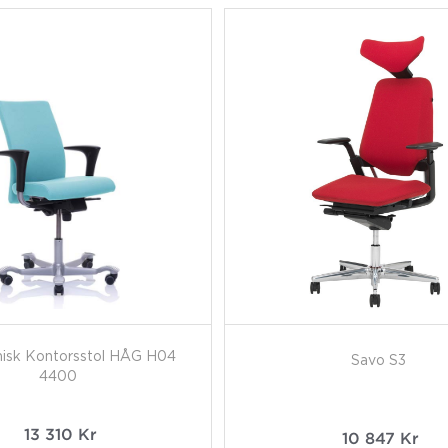
isk Kontorsstol HÅG H04
Savo S3
4400
13 310
Kr
10 847
Kr