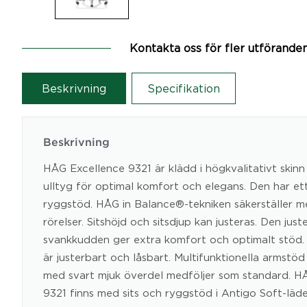
Kontakta oss för fler utförande
Beskrivning
Specifikation
Beskrivning
HÅG Excellence 9321 är klädd i högkvalitativt skinn e
ulltyg för optimal komfort och elegans. Den har e
ryggstöd. HÅG in Balance®-tekniken säkerställer 
rörelser. Sitshöjd och sitsdjup kan justeras. Den just
svankkudden ger extra komfort och optimalt stöd
är justerbart och låsbart. Multifunktionella armst
med svart mjuk överdel medföljer som standard. H
9321 finns med sits och ryggstöd i Antigo Soft-läder