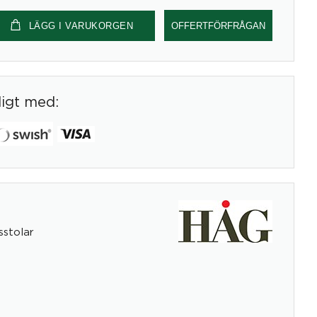
LÄGG I VARUKORGEN
OFFERTFÖRFRÅGAN
digt med:
stolar