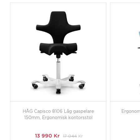
HÅG Capisco 8106 Låg gaspelare
Ergonom
150mm, Ergonomisk kontorsstol
13 990
Kr
17 044
Kr