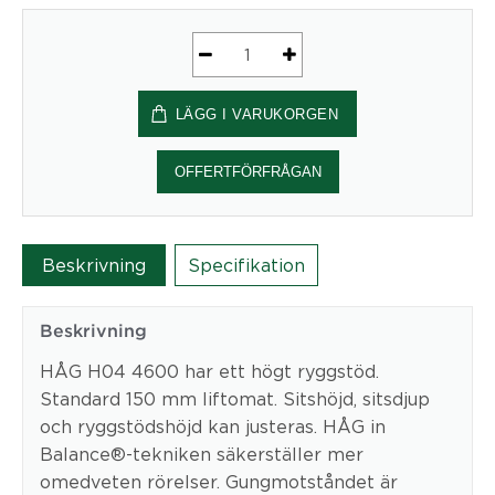
Ergonomisk
Kontorsstol
LÄGG I VARUKORGEN
HÅG
H04
4600
OFFERTFÖRFRÅGAN
mängd
Beskrivning
Specifikation
Beskrivning
HÅG H04 4600 har ett högt ryggstöd.
Standard 150 mm liftomat. Sitshöjd, sitsdjup
och ryggstödshöjd kan justeras. HÅG in
Balance®-tekniken säkerställer mer
omedveten rörelser. Gungmotståndet är