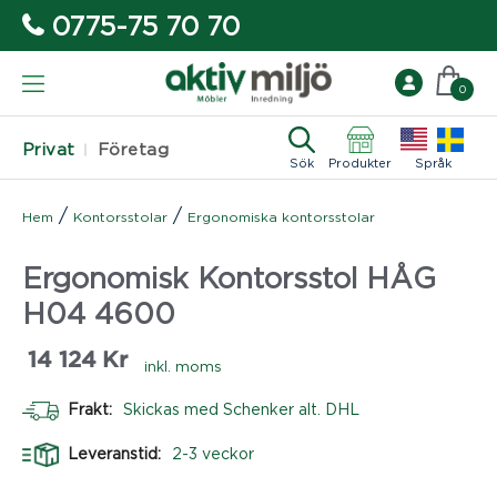
0775-75 70 70
0
Privat
Företag
Sök
Produkter
Språk
/
/
Hem
Kontorsstolar
Ergonomiska kontorsstolar
Ergonomisk Kontorsstol HÅG
H04 4600
14 124
Kr
inkl. moms
Frakt:
Skickas med Schenker alt. DHL
Leveranstid:
2-3 veckor