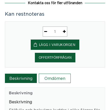
Kontakta oss för fler utföranden
Kan restnoteras
Cushion
rectangle
LÄGG I VARUKORGEN
mängd
OFFERTFÖRFRÅGAN
Beskrivning
Omdömen
Beskrivning
Beskrivning
Stilfulla och bekväma kuddar i olika färger för