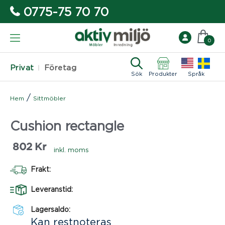
0775-75 70 70
0
Privat
Företag
Sök
Produkter
Språk
/
Hem
Sittmöbler
Cushion rectangle
802
Kr
inkl. moms
Frakt:
Leveranstid:
Lagersaldo:
Kan restnoteras