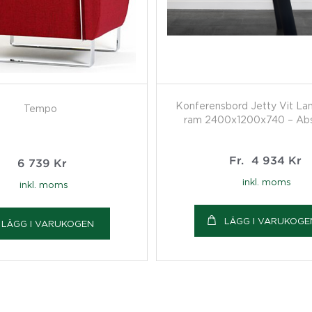
Konferensbord Jetty Vit Lami
Tempo
ram 2400x1200x740 – Abs
Fr.
4 934
Kr
6 739
Kr
inkl. moms
inkl. moms
LÄGG I VARUKOGE
LÄGG I VARUKOGEN