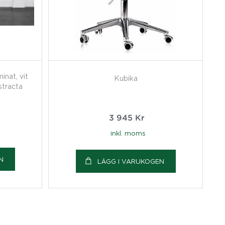
nat, vit
Kubika
tracta
3 945
Kr
inkl. moms
N
LÄGG I VARUKOGEN