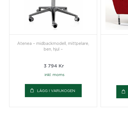
Atenea – midbackmodell, mittpelare,
ben, hjul –
3 794
Kr
inkl. moms
LÄGG I VARUKOGEN