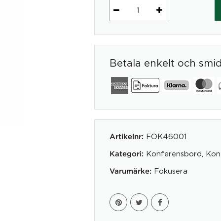
Bordsben
massivt,
Svarvat,
höjd
Betala enkelt och smi
720
mm
mängd
FOK46001
Artikelnr:
Konferensbord
,
Kon
Kategori:
Fokusera
Varumärke: