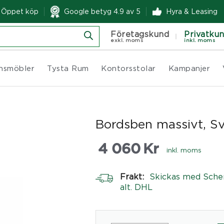
& Öppet köp
Google betyg 4.9 av 5
Hyra & Leasing
Företagskund
Privatku
exkl. moms
inkl. moms
nsmöbler
Tysta Rum
Kontorsstolar
Kampanjer
Bordsben massivt, S
4 060
Kr
inkl. moms
Frakt:
Skickas med Sche
alt. DHL