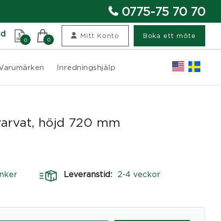
0775-75 70 70
nd
Mitt Konto
Boka ett möte
0
0
Varumärken
Inredningshjälp
varvat, höjd 720 mm
nker
Leveranstid:
2-4 veckor