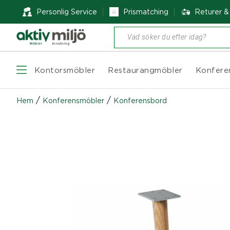
Personlig Service
Prismatching
Returer 
Produktsökning
Kontorsmöbler
Restaurangmöbler
Konfere
/
/
Hem
Konferensmöbler
Konferensbord