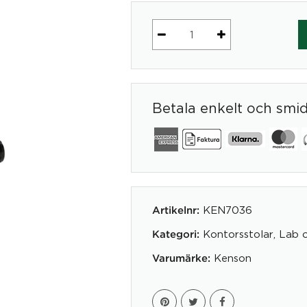
Balansstol
ActiveAir,
Ø=300
mm.
Betala enkelt och smi
avtagbar
sits,
Tyg:
blå,
Metall:
silver
mängd
KEN7036
Artikelnr:
Kontorsstolar
,
Lab 
Kategori:
Kenson
Varumärke: