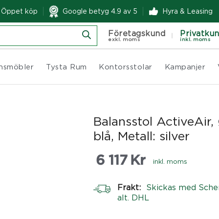
& Öppet köp
Google betyg 4.9 av 5
Hyra & Leasing
Företagskund
Privatku
exkl. moms
inkl. moms
nsmöbler
Tysta Rum
Kontorsstolar
Kampanjer
Balansstol ActiveAir
blå, Metall: silver
6 117
Kr
inkl. moms
Frakt:
Skickas med Sche
alt. DHL