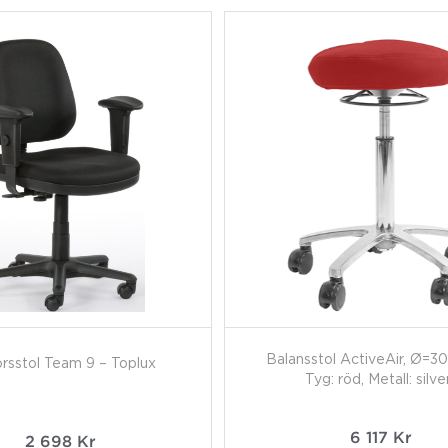
Balansstol ActiveAir, Ø=3
rsstol Team 9 – Toplux
Tyg: röd, Metall: silve
6 117
Kr
2 698
Kr