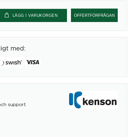
LÄGG I VARUKORGEN
OFFERTFÖRFRÅGAN
digt med:
och support