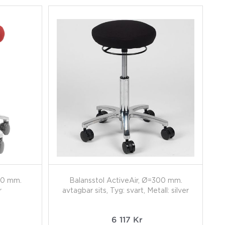
00 mm.
Balansstol ActiveAir, Ø=300 mm.
r
avtagbar sits, Tyg: svart, Metall: silver
6 117
Kr