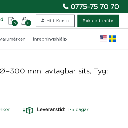
0775-75 70 70
nd
Mitt Konto
Boka ett möte
0
0
Varumärken
Inredningshjälp
, Ø=300 mm. avtagbar sits, Tyg:
nker
Leveranstid:
1-5 dagar