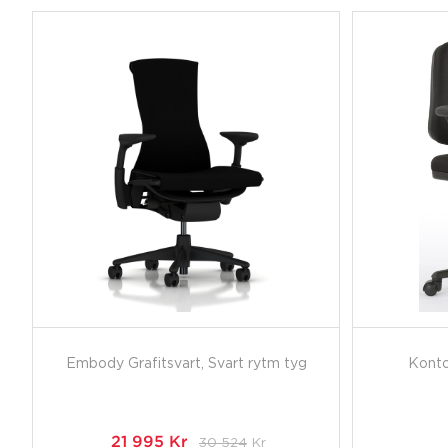
Embody Grafitsvart, Svart rytm tyg
Konto
21 995
Kr
30 524
Kr