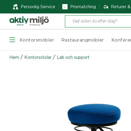
Personlig Service
Prismatching
Returer 
Produktsökning
Kontorsmöbler
Restaurangmöbler
Konfere
/
/
Hem
Kontorsstolar
Lab och support