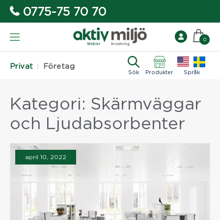
0775-75 70 70
0
Privat
Företag
Sök
Produkter
Språk
Kategori:
Skärmväggar
och Ljudabsorbenter
april 10, 2022