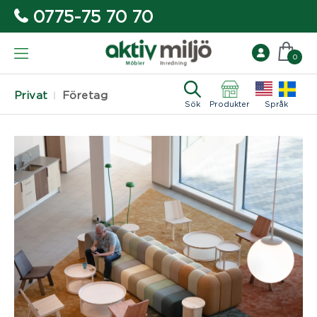
0775-75 70 70
0
Privat
Företag
Sök
Produkter
Språk