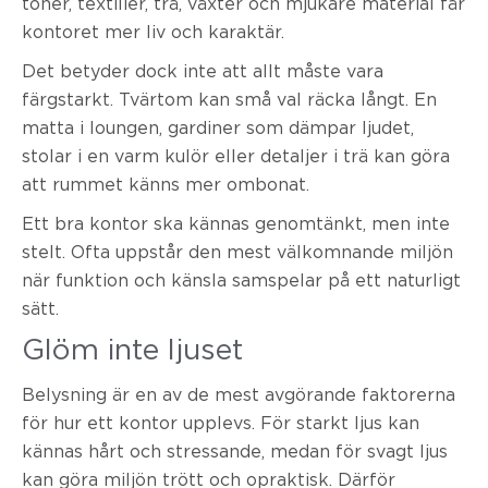
toner, textilier, trä, växter och mjukare material får
kontoret mer liv och karaktär.
Det betyder dock inte att allt måste vara
färgstarkt. Tvärtom kan små val räcka långt. En
matta i loungen, gardiner som dämpar ljudet,
stolar i en varm kulör eller detaljer i trä kan göra
att rummet känns mer ombonat.
Ett bra kontor ska kännas genomtänkt, men inte
stelt. Ofta uppstår den mest välkomnande miljön
när funktion och känsla samspelar på ett naturligt
sätt.
Glöm inte ljuset
Belysning är en av de mest avgörande faktorerna
för hur ett kontor upplevs. För starkt ljus kan
kännas hårt och stressande, medan för svagt ljus
kan göra miljön trött och opraktisk. Därför