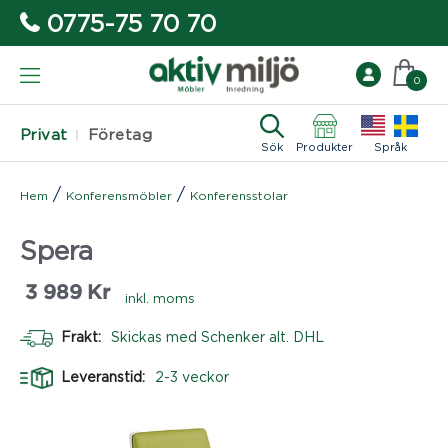
0775-75 70 70
0
Privat
Företag
Sök
Produkter
Språk
/
/
Hem
Konferensmöbler
Konferensstolar
Spera
3 989
Kr
inkl. moms
Frakt:
Skickas med Schenker alt. DHL
Leveranstid:
2-3 veckor