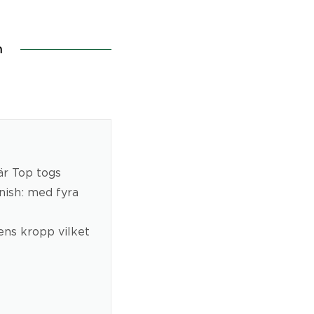
n
r Top togs
inish: med fyra
ens kropp vilket