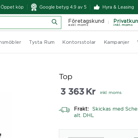
& Öppet köp
Google betyg 4.9 av 5
Hyra & Leasing
Företagskund
Privatku
exkl. moms
inkl. moms
nsmöbler
Tysta Rum
Kontorsstolar
Kampanjer
Top
3 363
Kr
inkl. moms
Frakt:
Skickas med Sche
alt. DHL