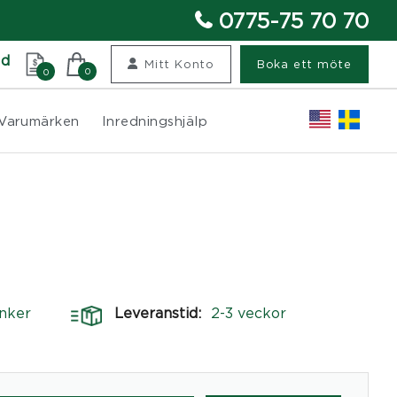
0775-75 70 70
nd
Mitt Konto
Boka ett möte
0
0
Varumärken
Inredningshjälp
nker
Leveranstid:
2-3 veckor