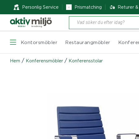
Personlig Service
Prismatching
Returer 
Produktsökning
Kontorsmöbler
Restaurangmöbler
Konfere
/
/
Hem
Konferensmöbler
Konferensstolar