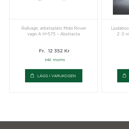
Rullvagn, arbetsplats Mobi Rover
Ljudabso
vagn A H=575 – Abstracta
2 .0 v
Fr.
12 352
Kr
inkl. moms
LÄGG I VARUKOGEN