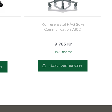
Konferensstol HÅG SoFi
Communication 7302
9 785
Kr
inkl. moms
LÄGG I VARUKOGEN
N