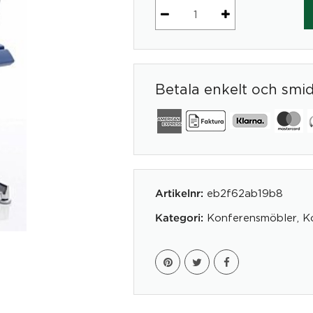
Top
mängd
Betala enkelt och smi
eb2f62ab19b8
Artikelnr:
Konferensmöbler
,
K
Kategori: