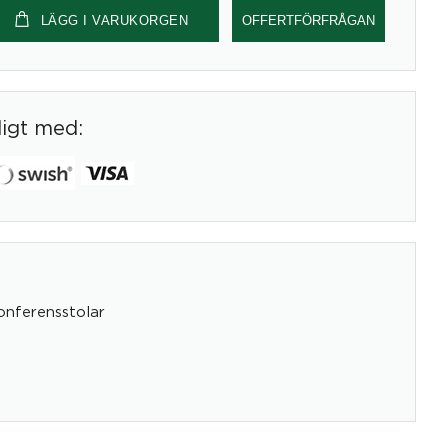
LÄGG I VARUKORGEN
OFFERTFÖRFRÅGAN
digt med:
onferensstolar