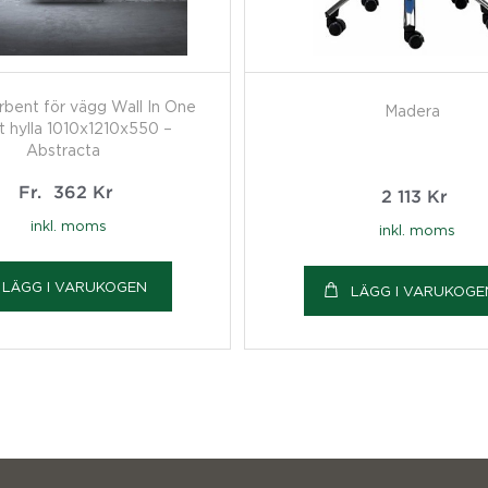
rbent för vägg Wall In One
Madera
it hylla 1010x1210x550 –
Abstracta
Fr.
362
Kr
2 113
Kr
inkl. moms
inkl. moms
LÄGG I VARUKOGEN
LÄGG I VARUKOGE