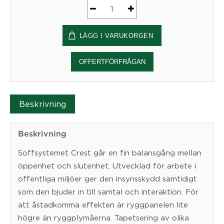
Soffa
CREST
LÄGG I VARUKORGEN
mängd
OFFERTFÖRFRÅGAN
Beskrivning
Beskrivning
Soffsystemet Crest går en fin balansgång mellan
öppenhet och slutenhet. Utvecklad för arbete i
offentliga miljöer ger den insynsskydd samtidigt
som den bjuder in till samtal och interaktion. För
att åstadkomma effekten är ryggpanelen lite
högre än ryggplymåerna. Tapetsering av olika