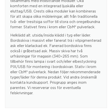
tillsammans med intillsittande moduler. Öka
komforten med en integrerad ljuskälla eller
eluttag/USB. Crests olika moduler kan kombineras
för att skapa olika möbleringar, allt från traditionella
två- eller tresitsiga soffor till stora och oregelbundna
former. Stativet finns i krom eller CbM* pulverlack.
Helklädd alt. utsida/insida klädd i tyg eller läder.
Bordsskiva i massivt eller fanerat trä i vitpigmenterad
ask eller klarlackad ek. Fanerad bordsskiva finns
också i gråbetsad ask. Massiv skiva har två
urfräsningar för magasin (340×265 mm). Som
tillbehör finns lampa i svart och/eller elbestyckning
PIX/USB för montering i bordsskivan. Stativ i krom
eller CbM* pulverlack. Nedan följer rekommenderade
tyger/läder för denna produkt. Vid andra önskemål
kontakta kundsupport. Prisgrupp anges inom
parentes. Vi reserverar oss för eventuella
felskrivningar.