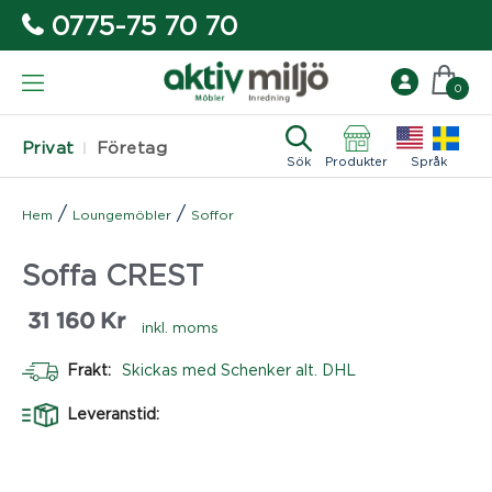
0775-75 70 70
0
Privat
Företag
Sök
Produkter
Språk
/
/
Hem
Loungemöbler
Soffor
Soffa CREST
31 160
Kr
inkl. moms
Frakt:
Skickas med Schenker alt. DHL
Leveranstid: