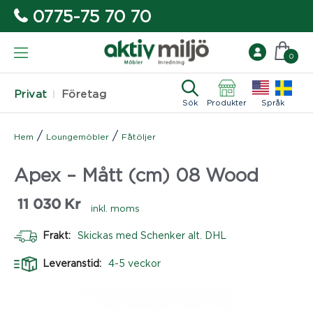
0775-75 70 70
0
Privat
Företag
Sök
Produkter
Språk
/
/
Hem
Loungemöbler
Fåtöljer
Apex – Mått (cm) 08 Wood
11 030
Kr
inkl. moms
Frakt:
Skickas med Schenker alt. DHL
Leveranstid:
4-5 veckor