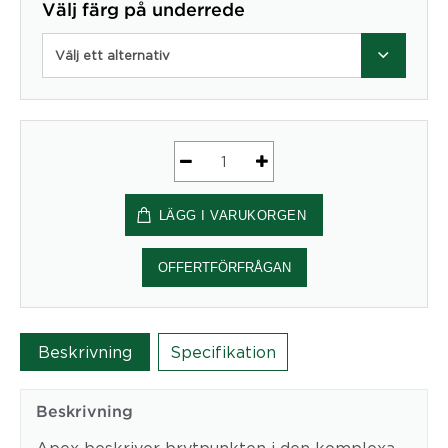
Välj färg på underrede
Välj ett alternativ
Apex
-
LÄGG I VARUKORGEN
Mått
(cm)
08
OFFERTFÖRFRÅGAN
Wood
mängd
Beskrivning
Specifikation
Beskrivning
Apex beskriver brytpunkten i den komplexa