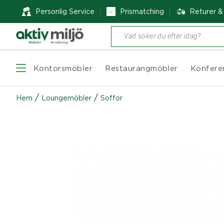
Personlig Service
Prismatching
Returer 
Produktsökning
Kontorsmöbler
Restaurangmöbler
Konfere
/
/
Hem
Loungemöbler
Soffor