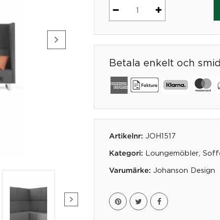
Screen
back
-
U-
Betala enkelt och smi
72/U-
82
-
Prisgrupp
1
mängd
JOH1517
Artikelnr:
Loungemöbler
,
Soff
Kategori:
Johanson Design
Varumärke: