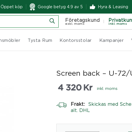
& Öppet köp
Google betyg 4.9 av 5
Hyra & Leasing
Företagskund
Privatku
exkl. moms
inkl. moms
nsmöbler
Tysta Rum
Kontorsstolar
Kampanjer
Screen back – U-72/U
4 320
Kr
inkl. moms
Frakt:
Skickas med Sche
alt. DHL