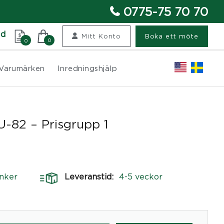
0775-75 70 70
nd
Mitt Konto
Boka ett möte
0
0
Varumärken
Inredningshjälp
-82 – Prisgrupp 1
nker
Leveranstid:
4-5 veckor