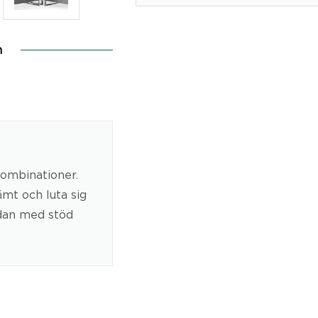
n
kombinationer.
ämt och luta sig
idan med stöd