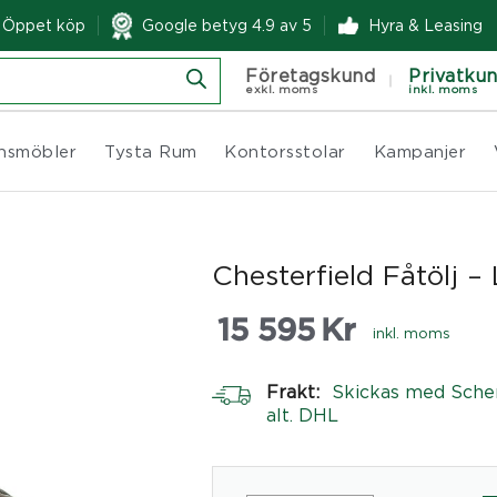
& Öppet köp
Google betyg 4.9 av 5
Hyra & Leasing
Företagskund
Privatku
exkl. moms
inkl. moms
nsmöbler
Tysta Rum
Kontorsstolar
Kampanjer
Chesterfield Fåtölj –
15 595
Kr
inkl. moms
Frakt:
Skickas med Sche
alt. DHL