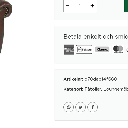
Chesterfield
Fåtölj
-
Liverpool
Betala enkelt och smi
mängd
d70dab14f680
Artikelnr:
Fåtöljer
,
Loungemöb
Kategori: