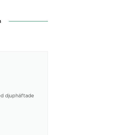
n
d djuphäftade