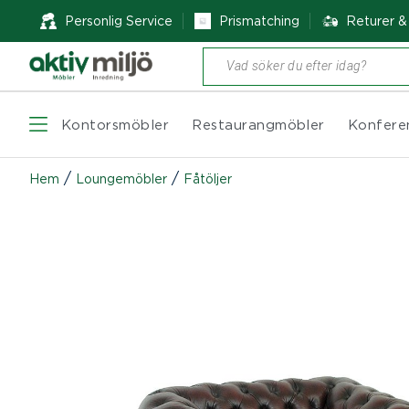
Personlig Service
Prismatching
Returer 
Produktsökning
Kontorsmöbler
Restaurangmöbler
Konfere
/
/
Hem
Loungemöbler
Fåtöljer