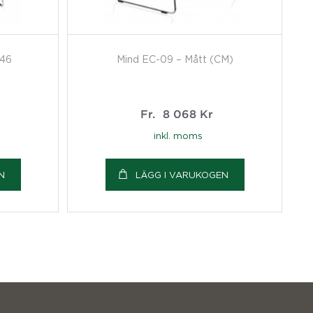
-46
Mind EC-09 – Mått (CM)
Fr.
8 068
Kr
inkl. moms
N
LÄGG I VARUKOGEN