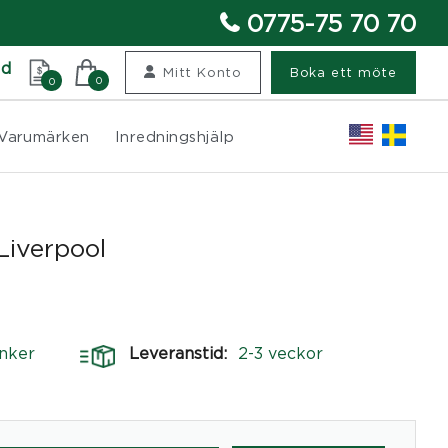
0775-75 70 70
nd
Mitt Konto
Boka ett möte
0
0
Varumärken
Inredningshjälp
 Liverpool
nker
Leveranstid:
2-3 veckor